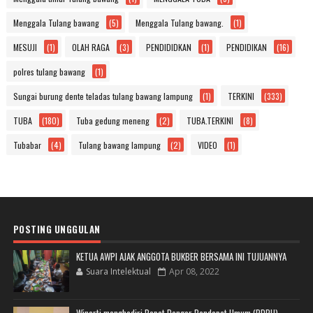
Menggala Tulang bawang
(5)
Menggala Tulang bawang.
(1)
MESUJI
(1)
OLAH RAGA
(3)
PENDIDIDKAN
(1)
PENDIDIKAN
(16)
polres tulang bawang
(1)
Sungai burung dente teladas tulang bawang lampung
(1)
TERKINI
(333)
TUBA
(180)
Tuba gedung meneng
(2)
TUBA.TERKINI
(8)
Tubabar
(4)
Tulang bawang lampung
(2)
VIDEO
(1)
POSTING UNGGULAN
KETUA AWPI AJAK ANGGOTA BUKBER BERSAMA INI TUJUANNYA
Suara Intelektual
Apr 08, 2022
Winarti menghadiri Rapat Dengar Pendapat Umum (RDPU)