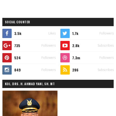
SOCIAL COUNTER
3.5k
1.7k
Likes
Followers
735
2.8k
Followers
Subscribes
524
7.3m
Followers
Followers
849
286
Followers
Subscribes
KOL. DRS. H. AHMAD YANI, SH. MT