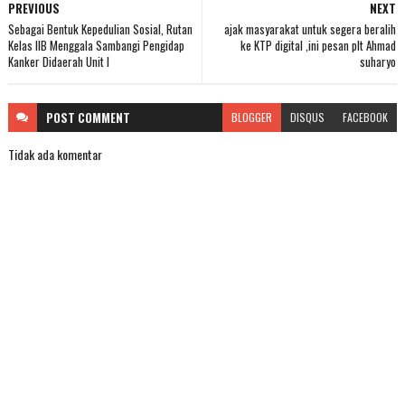
PREVIOUS
NEXT
Sebagai Bentuk Kepedulian Sosial, Rutan
ajak masyarakat untuk segera beralih
Kelas IIB Menggala Sambangi Pengidap
ke KTP digital ,ini pesan plt Ahmad
Kanker Didaerah Unit l
suharyo
POST
COMMENT
BLOGGER
DISQUS
FACEBOOK
Tidak ada komentar