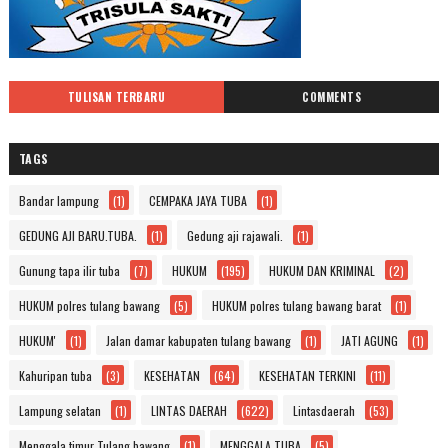
TULISAN TERBARU
COMMENTS
TAGS
Bandar lampung
(1)
CEMPAKA JAYA TUBA
(1)
GEDUNG AJI BARU.TUBA.
(1)
Gedung aji rajawali.
(1)
Gunung tapa ilir tuba
(7)
HUKUM
(195)
HUKUM DAN KRIMINAL
(2)
HUKUM polres tulang bawang
(5)
HUKUM polres tulang bawang barat
(1)
HUKUM'
(1)
Jalan damar kabupaten tulang bawang
(1)
JATI AGUNG
(1)
Kahuripan tuba
(3)
KESEHATAN
(64)
KESEHATAN TERKINI
(11)
Lampung selatan
(1)
LINTAS DAERAH
(622)
Lintasdaerah
(53)
Menggala timur Tulang bawang
(1)
MENGGALA TUBA
(5)