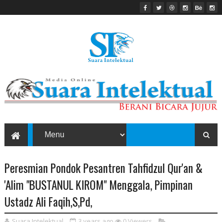
Peresmian Pondok Pesantren Tahfidzul Qur'an &
'Alim "BUSTANUL KIROM" Menggala, Pimpinan
Ustadz Ali Faqih,S,Pd,
Suara Intelektual
3 years ago
0
Viewers