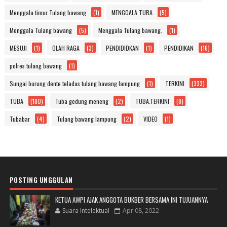
Menggala timur Tulang bawang
(1)
MENGGALA TUBA
(5)
Menggala Tulang bawang
(5)
Menggala Tulang bawang.
(1)
MESUJI
(1)
OLAH RAGA
(3)
PENDIDIDKAN
(1)
PENDIDIKAN
(16)
polres tulang bawang
(1)
Sungai burung dente teladas tulang bawang lampung
(1)
TERKINI
(333)
TUBA
(180)
Tuba gedung meneng
(2)
TUBA.TERKINI
(8)
Tubabar
(4)
Tulang bawang lampung
(2)
VIDEO
(1)
POSTING UNGGULAN
KETUA AWPI AJAK ANGGOTA BUKBER BERSAMA INI TUJUANNYA
Suara Intelektual
Apr 08, 2022