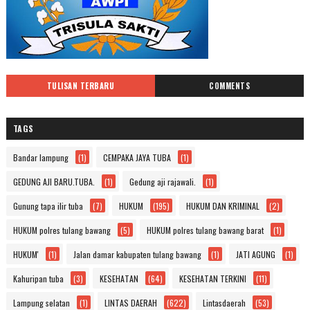
TULISAN TERBARU
COMMENTS
TAGS
Bandar lampung
(1)
CEMPAKA JAYA TUBA
(1)
GEDUNG AJI BARU.TUBA.
(1)
Gedung aji rajawali.
(1)
Gunung tapa ilir tuba
(7)
HUKUM
(195)
HUKUM DAN KRIMINAL
(2)
HUKUM polres tulang bawang
(5)
HUKUM polres tulang bawang barat
(1)
HUKUM'
(1)
Jalan damar kabupaten tulang bawang
(1)
JATI AGUNG
(1)
Kahuripan tuba
(3)
KESEHATAN
(64)
KESEHATAN TERKINI
(11)
Lampung selatan
(1)
LINTAS DAERAH
(622)
Lintasdaerah
(53)