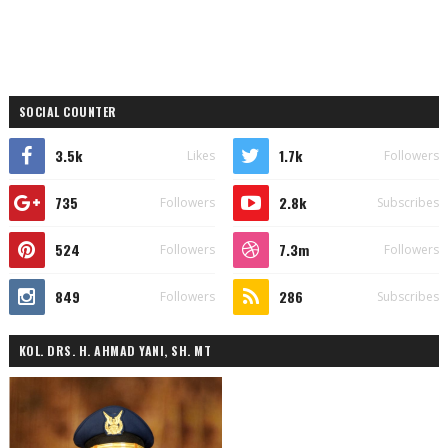
SOCIAL COUNTER
3.5k
1.7k
Likes
Followers
735
2.8k
Followers
Subscribes
524
7.3m
Followers
Followers
849
286
Followers
Subscribes
KOL. DRS. H. AHMAD YANI, SH. MT