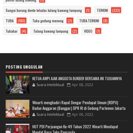
Sungai burung dente teladas tulang bawang lampung
(1)
TERKINI
(333)
TUBA
(180)
Tuba gedung meneng
(2)
TUBA.TERKINI
(8)
Tubabar
(4)
Tulang bawang lampung
(2)
VIDEO
(1)
POSTING UNGGULAN
KETUA AWPI AJAK ANGGOTA BUKBER BERSAMA INI TUJUANNYA
Suara Intelektual
Apr 08, 2022
Winarti menghadiri Rapat Dengar Pendapat Umum (RDPU)
Badan Anggaran (Banggar) DPR RI di Gedung Parlemen Jakarta
Suara Intelektual
Apr 06, 2022
HUT PDI Perjuangan Ke-49 Tahun 2022 Winarti Mendapat
Mandat Baca Teks Pancasila