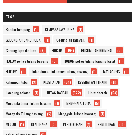
TAGS
Bandar lampung
(1)
CEMPAKA JAYA TUBA
(1)
GEDUNG AJI BARU.TUBA.
(1)
Gedung aji rajawali.
(1)
Gunung tapa ilir tuba
(7)
HUKUM
(195)
HUKUM DAN KRIMINAL
(2)
HUKUM polres tulang bawang
(5)
HUKUM polres tulang bawang barat
(1)
HUKUM'
(1)
Jalan damar kabupaten tulang bawang
(1)
JATI AGUNG
(1)
Kahuripan tuba
(3)
KESEHATAN
(64)
KESEHATAN TERKINI
(11)
Lampung selatan
(1)
LINTAS DAERAH
(622)
Lintasdaerah
(53)
Menggala timur Tulang bawang
(1)
MENGGALA TUBA
(5)
Menggala Tulang bawang
(5)
Menggala Tulang bawang.
(1)
MESUJI
(1)
OLAH RAGA
(3)
PENDIDIDKAN
(1)
PENDIDIKAN
(16)
polres tulang bawang
(1)