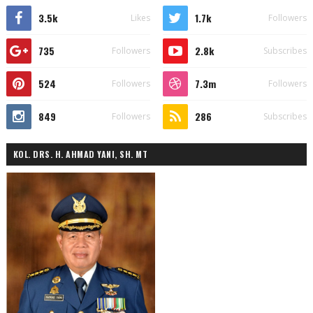
3.5k
1.7k
Likes
Followers
735
2.8k
Followers
Subscribes
524
7.3m
Followers
Followers
849
286
Followers
Subscribes
KOL. DRS. H. AHMAD YANI, SH. MT