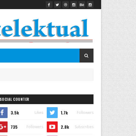
SOCIAL COUNTER
3.5k
1.7k
Likes
Followers
735
2.8k
Followers
Subscribes