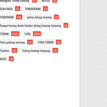
Menggala Tulang bawang.
(1)
MESUJI
(1)
OLAH RAGA
(3)
PENDIDIDKAN
(1)
PENDIDIKAN
(16)
polres tulang bawang
(1)
Sungai burung dente teladas tulang bawang lampung
(1)
TERKINI
(333)
TUBA
(180)
Tuba gedung meneng
(2)
TUBA.TERKINI
(8)
Tubabar
(4)
Tulang bawang lampung
(2)
VIDEO
(1)