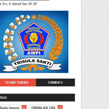
l. Drs. H. Ahmad Yani, SH. MT
TULISAN TERBARU
COMMENTS
TAGS
Bandar lampung
(1)
CEMPAKA JAYA TUBA
(1)