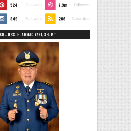
524
7.3m
Followers
Followers
849
286
Followers
Subscribes
KOL. DRS. H. AHMAD YANI, SH. MT