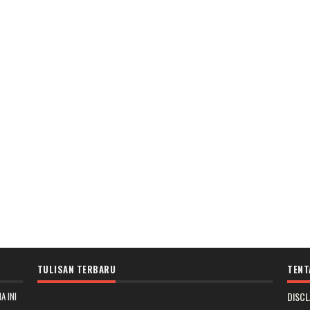
TULISAN TERBARU
TENT
A INI
DISCL