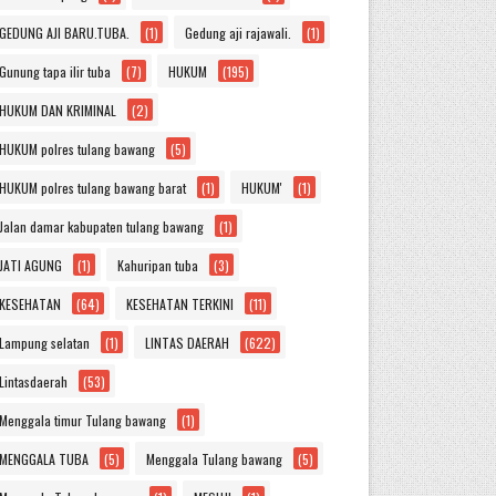
GEDUNG AJI BARU.TUBA.
(1)
Gedung aji rajawali.
(1)
Gunung tapa ilir tuba
(7)
HUKUM
(195)
HUKUM DAN KRIMINAL
(2)
HUKUM polres tulang bawang
(5)
HUKUM polres tulang bawang barat
(1)
HUKUM'
(1)
Jalan damar kabupaten tulang bawang
(1)
JATI AGUNG
(1)
Kahuripan tuba
(3)
KESEHATAN
(64)
KESEHATAN TERKINI
(11)
Lampung selatan
(1)
LINTAS DAERAH
(622)
Lintasdaerah
(53)
Menggala timur Tulang bawang
(1)
MENGGALA TUBA
(5)
Menggala Tulang bawang
(5)