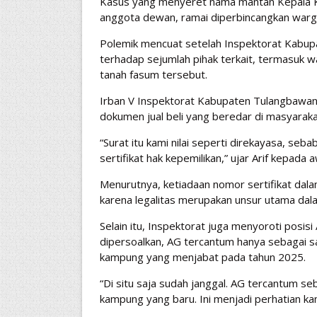
Kasus yang menyeret nama mantan Kepala Ka
anggota dewan, ramai diperbincangkan warga 
Polemik mencuat setelah Inspektorat Kabup
terhadap sejumlah pihak terkait, termasuk w
tanah fasum tersebut.
Irban V Inspektorat Kabupaten Tulangbawan
dokumen jual beli yang beredar di masyaraka
“Surat itu kami nilai seperti direkayasa, se
sertifikat hak kepemilikan,” ujar Arif kepada 
Menurutnya, ketiadaan nomor sertifikat dala
karena legalitas merupakan unsur utama dala
Selain itu, Inspektorat juga menyoroti posis
dipersoalkan, AG tercantum hanya sebagai s
kampung yang menjabat pada tahun 2025.
“Di situ saja sudah janggal. AG tercantum se
kampung yang baru. Ini menjadi perhatian kami,