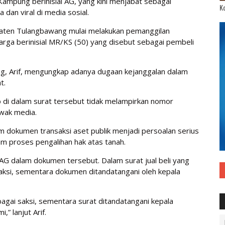
mpung berinisial AG, yang kini menjabat sebagai
Ko
dan viral di media sosial.
aten Tulangbawang mulai melakukan pemanggilan
arga berinisial MR/KS (50) yang disebut sebagai pembeli
g, Arif, mengungkap adanya dugaan kejanggalan dalam
t.
bab di dalam surat tersebut tidak melampirkan nomor
awak media.
m dokumen transaksi aset publik menjadi persoalan serius
m proses pengalihan hak atas tanah.
i AG dalam dokumen tersebut. Dalam surat jual beli yang
aksi, sementara dokumen ditandatangani oleh kepala
bagai saksi, sementara surat ditandatangani kepala
” lanjut Arif.