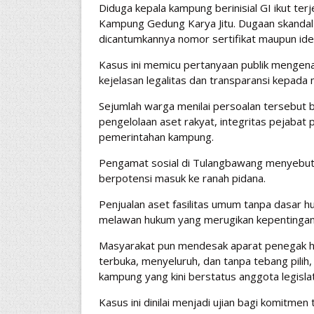
Diduga kepala kampung berinisial GI ikut ter
Kampung Gedung Karya Jitu. Dugaan skandal j
dicantumkannya nomor sertifikat maupun iden
Kasus ini memicu pertanyaan publik mengena
kejelasan legalitas dan transparansi kepada
Sejumlah warga menilai persoalan tersebut 
pengelolaan aset rakyat, integritas pejabat
pemerintahan kampung.
Pengamat sosial di Tulangbawang menyebut, 
berpotensi masuk ke ranah pidana.
Penjualan aset fasilitas umum tanpa dasar hu
melawan hukum yang merugikan kepentingan 
Masyarakat pun mendesak aparat penegak hu
terbuka, menyeluruh, dan tanpa tebang pili
kampung yang kini berstatus anggota legislati
Kasus ini dinilai menjadi ujian bagi komitm