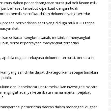
jerumus dalam penandatanganan surat jual beli fasum milik
ual beli aset tersebut diperkuat dengan tidak
titas pemilik sertifikat dalam dokumen yang beredar.
i proses perpindahan aset yang diduga milik KUD tanpa
 masyarakat.
bukan sekadar sengketa tanah, melainkan menyangkut
 publik, serta kepercayaan masyarakat terhadap
apabila dugaan rekayasa dokumen terbukti, perkara ini
kum yang sah dinilai dapat dikategorikan sebagai tindakan
publik.
kum dan Inspektorat untuk melakukan investigasi secara
h, mengingat adanya keterlibatan nama mantan pejabat
f.
en transparansi pemerintah daerah dalam menangani dugaan