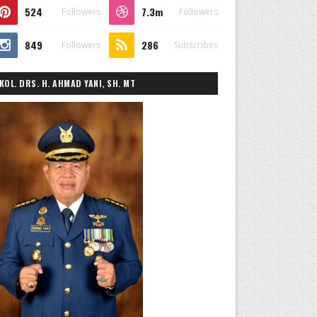
524
7.3m
Followers
Followers
849
286
Followers
Subscribes
KOL. DRS. H. AHMAD YANI, SH. MT