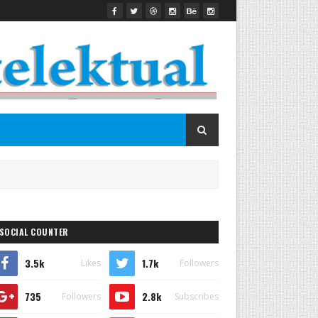
SOCIAL COUNTER
3.5k
1.7k
Likes
Followers
735
2.8k
Followers
Subscribes