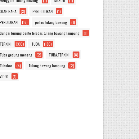
Menggala Tulang bawang.
(1)
MESUJI
(1)
OLAH RAGA
(3)
PENDIDIDKAN
(1)
PENDIDIKAN
(16)
polres tulang bawang
(1)
Sungai burung dente teladas tulang bawang lampung
(1)
TERKINI
(333)
TUBA
(180)
Tuba gedung meneng
(2)
TUBA.TERKINI
(8)
Tubabar
(4)
Tulang bawang lampung
(2)
VIDEO
(1)