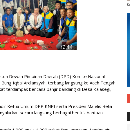
Ko
etua Dewan Pimpinan Daerah (DPD) Komite Nasional
 Bung Iqbal Ardiansyah, terbang langsung ke Aceh Tengah
at terdampak bencana banjir bandang di Desa Kalasegi,
 hadir Ketua Umum DPP KNPI serta Presiden Majelis Belia
yalurkan secara langsung berbagai bentuk bantuan
kepada 1.000 anak, 1.000 paket ikan kemasan, tandon air,