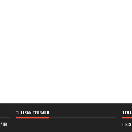
TULISAN TERBARU
TENT
A INI
DISCL