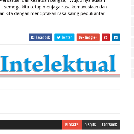
Persatuan dan kesatuan bangsa, "Wujud nya adalah
i, semoga kita tetap menjaga rasa kemanusiaan dan
 kita dengan menciptakan rasa saling peduli antar
Facebook
Twitter
Google+
BLOGGER
DISQUS
FACEBOOK