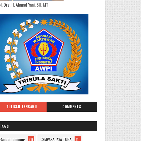
l. Drs. H. Ahmad Yani, SH. MT
TULISAN TERBARU
COMMENTS
TAGS
Bandar lampung
(1)
CEMPAKA JAYA TUBA
(1)