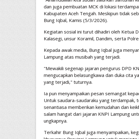
dan juga pembuatan MCK di lokasi terdampak
Kabupaten Aceh Tengah. Meskipun tidak seb
Bung Iqbal, Kamis (5/3/2026).
Kegiatan sosial ini turut dihadiri oleh Ket
Kalasegi, unsur Koramil, Dandim, serta Polr
Kepada awak media, Bung Iqbal juga menyam
Lampung atas musibah yang terjadi.
"Mewakili segenap jajaran pengurus DPD K
mengucapkan belasungkawa dan duka cita ya
yang terjadi," tuturnya.
Ia pun menyampaikan pesan semangat kepada 
Untuk saudara-saudaraku yang terdampak, t
senantiasa memberikan kemudahan dan keikh
salam hangat dari jajaran KNPI Lampung unt
ungkapnya.
Terkahir Bung Iqbal juga menyampaikan, kegi