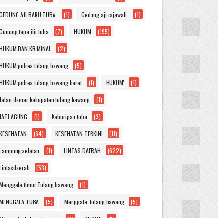
GEDUNG AJI BARU.TUBA.
(1)
Gedung aji rajawali.
(1)
Gunung tapa ilir tuba
(7)
HUKUM
(195)
HUKUM DAN KRIMINAL
(2)
HUKUM polres tulang bawang
(5)
HUKUM polres tulang bawang barat
(1)
HUKUM'
(1)
Jalan damar kabupaten tulang bawang
(1)
JATI AGUNG
(1)
Kahuripan tuba
(3)
KESEHATAN
(64)
KESEHATAN TERKINI
(11)
Lampung selatan
(1)
LINTAS DAERAH
(622)
Lintasdaerah
(53)
Menggala timur Tulang bawang
(1)
MENGGALA TUBA
(5)
Menggala Tulang bawang
(5)