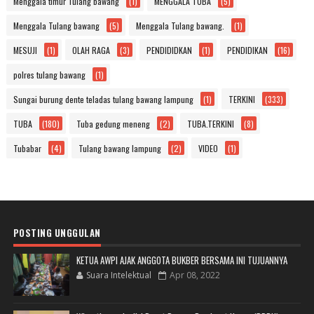
Menggala timur Tulang bawang
(1)
MENGGALA TUBA
(5)
Menggala Tulang bawang
(5)
Menggala Tulang bawang.
(1)
MESUJI
(1)
OLAH RAGA
(3)
PENDIDIDKAN
(1)
PENDIDIKAN
(16)
polres tulang bawang
(1)
Sungai burung dente teladas tulang bawang lampung
(1)
TERKINI
(333)
TUBA
(180)
Tuba gedung meneng
(2)
TUBA.TERKINI
(8)
Tubabar
(4)
Tulang bawang lampung
(2)
VIDEO
(1)
POSTING UNGGULAN
KETUA AWPI AJAK ANGGOTA BUKBER BERSAMA INI TUJUANNYA
Suara Intelektual
Apr 08, 2022