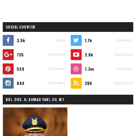
SOCIAL COUNTER
3.5k
1.7k
Likes
Followers
735
2.8k
Followers
Subscribes
524
7.3m
Followers
Followers
849
286
Followers
Subscribes
KOL. DRS. H. AHMAD YANI, SH. MT