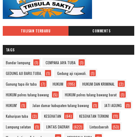
TULISAN TERBARU
COMMENTS
TAGS
Bandar lampung
(1)
CEMPAKA JAYA TUBA
(1)
GEDUNG AJI BARU.TUBA.
(1)
Gedung aji rajawali.
(1)
Gunung tapa ilir tuba
(7)
HUKUM
(195)
HUKUM DAN KRIMINAL
(2)
HUKUM polres tulang bawang
(5)
HUKUM polres tulang bawang barat
(1)
HUKUM'
(1)
Jalan damar kabupaten tulang bawang
(1)
JATI AGUNG
(1)
Kahuripan tuba
(3)
KESEHATAN
(64)
KESEHATAN TERKINI
(11)
Lampung selatan
(1)
LINTAS DAERAH
(622)
Lintasdaerah
(53)