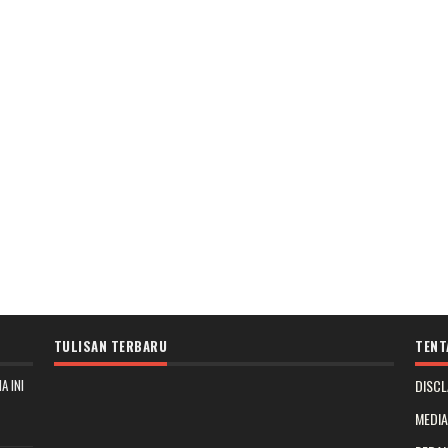
TULISAN TERBARU
TENT
A INI
DISCL
MEDI