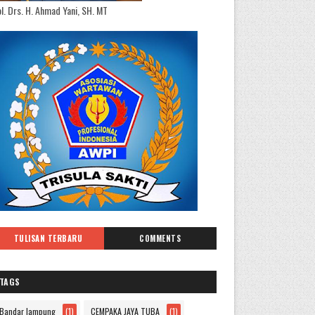
l. Drs. H. Ahmad Yani, SH. MT
TULISAN TERBARU
COMMENTS
TAGS
Bandar lampung
(1)
CEMPAKA JAYA TUBA
(1)