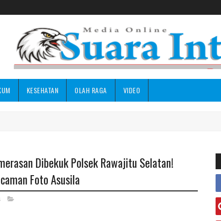
KUM
KESEHATAN
OLAH RAGA
VIDEO
erasan Dibekuk Polsek Rawajitu Selatan!
caman Foto Asusila
s