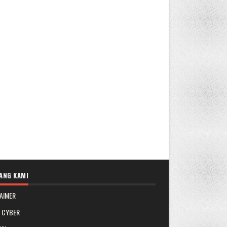
ANG KAMI
AIMER
A CYBER