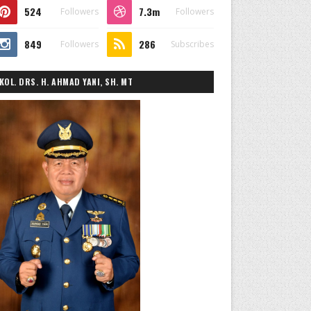
524
7.3m
Followers
Followers
849
286
Followers
Subscribes
KOL. DRS. H. AHMAD YANI, SH. MT