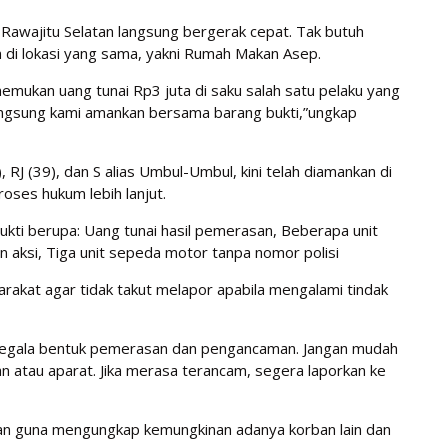
Rawajitu Selatan langsung bergerak cepat. Tak butuh
n di lokasi yang sama, yakni Rumah Makan Asep.
mukan uang tunai Rp3 juta di saku salah satu pelaku yang
langsung kami amankan bersama barang bukti,”ungkap
, RJ (39), dan S alias Umbul-Umbul, kini telah diamankan di
oses hukum lebih lanjut.
kti berupa: Uang tunai hasil pemerasan, Beberapa unit
 aksi, Tiga unit sepeda motor tanpa nomor polisi
akat agar tidak takut melapor apabila mengalami tindak
r segala bentuk pemerasan dan pengancaman. Jangan mudah
atau aparat. Jika merasa terancam, segera laporkan ke
man guna mengungkap kemungkinan adanya korban lain dan