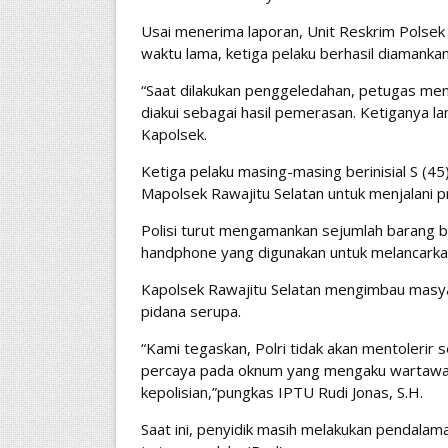
Usai menerima laporan, Unit Reskrim Polsek 
waktu lama, ketiga pelaku berhasil diamanka
“Saat dilakukan penggeledahan, petugas mene
diakui sebagai hasil pemerasan. Ketiganya 
Kapolsek.
Ketiga pelaku masing-masing berinisial S (45)
Mapolsek Rawajitu Selatan untuk menjalani pr
Polisi turut mengamankan sejumlah barang bu
handphone yang digunakan untuk melancarkan
Kapolsek Rawajitu Selatan mengimbau masyar
pidana serupa.
“Kami tegaskan, Polri tidak akan mentoleri
percaya pada oknum yang mengaku wartawan 
kepolisian,”pungkas IPTU Rudi Jonas, S.H.
Saat ini, penyidik masih melakukan pendala