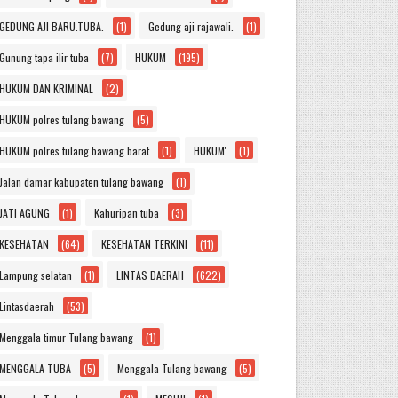
GEDUNG AJI BARU.TUBA.
(1)
Gedung aji rajawali.
(1)
Gunung tapa ilir tuba
(7)
HUKUM
(195)
HUKUM DAN KRIMINAL
(2)
HUKUM polres tulang bawang
(5)
HUKUM polres tulang bawang barat
(1)
HUKUM'
(1)
Jalan damar kabupaten tulang bawang
(1)
JATI AGUNG
(1)
Kahuripan tuba
(3)
KESEHATAN
(64)
KESEHATAN TERKINI
(11)
Lampung selatan
(1)
LINTAS DAERAH
(622)
Lintasdaerah
(53)
Menggala timur Tulang bawang
(1)
MENGGALA TUBA
(5)
Menggala Tulang bawang
(5)