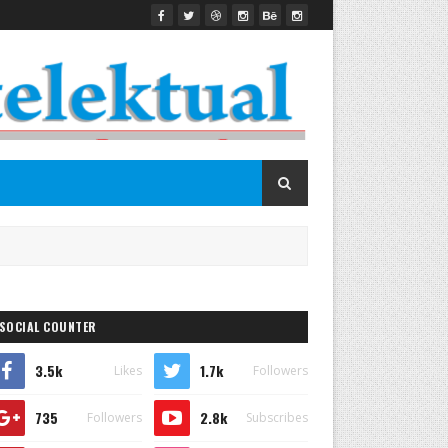
SOCIAL COUNTER
3.5k
1.7k
Likes
Followers
735
2.8k
Followers
Subscribes