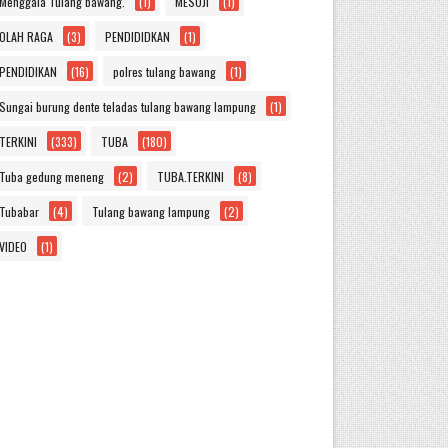
Menggala Tulang bawang.
(1)
MESUJI
(1)
OLAH RAGA
(3)
PENDIDIDKAN
(1)
PENDIDIKAN
(16)
polres tulang bawang
(1)
Sungai burung dente teladas tulang bawang lampung
(1)
TERKINI
(333)
TUBA
(180)
Tuba gedung meneng
(2)
TUBA.TERKINI
(8)
Tubabar
(4)
Tulang bawang lampung
(2)
VIDEO
(1)