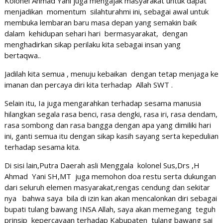
Kolonel Ahmad Yani juga mengajak masyarakat untuk dapat
menjadikan momentum silahturahmi ini, sebagai awal untuk
membuka lembaran baru masa depan yang semakin baik
dalam kehidupan sehari hari bermasyarakat, dengan
menghadirkan sikap perilaku kita sebagai insan yang
bertaqwa..
Jadilah kita semua , menuju kebaikan dengan tetap menjaga ke
imanan dan percaya diri kita terhadap Allah SWT .
Selain itu, Ia juga mengarahkan terhadap sesama manusia
hilangkan segala rasa benci, rasa dengki, rasa iri, rasa dendam,
rasa sombong dan rasa bangga dengan apa yang dimiliki hari
ini, ganti semua itu dengan sikap kasih sayang serta kepedulian
terhadap sesama kita.
Di sisi lain,Putra Daerah asli Menggala kolonel Sus,Drs ,H
Ahmad Yani SH,MT juga memohon doa restu serta dukungan
dari seluruh elemen masyarakat,rengas cendung dan sekitar
nya bahwa saya bila di izin kan akan mencalonkan diri sebagai
bupati tulang bawang INSA Allah, saya akan memegang teguh
prinsip kepercayaan terhadap Kabupaten tulang bawang sai