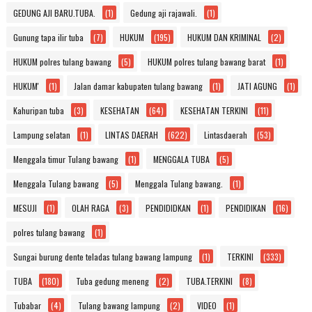
GEDUNG AJI BARU.TUBA.
(1)
Gedung aji rajawali.
(1)
Gunung tapa ilir tuba
(7)
HUKUM
(195)
HUKUM DAN KRIMINAL
(2)
HUKUM polres tulang bawang
(5)
HUKUM polres tulang bawang barat
(1)
HUKUM'
(1)
Jalan damar kabupaten tulang bawang
(1)
JATI AGUNG
(1)
Kahuripan tuba
(3)
KESEHATAN
(64)
KESEHATAN TERKINI
(11)
Lampung selatan
(1)
LINTAS DAERAH
(622)
Lintasdaerah
(53)
Menggala timur Tulang bawang
(1)
MENGGALA TUBA
(5)
Menggala Tulang bawang
(5)
Menggala Tulang bawang.
(1)
MESUJI
(1)
OLAH RAGA
(3)
PENDIDIDKAN
(1)
PENDIDIKAN
(16)
polres tulang bawang
(1)
Sungai burung dente teladas tulang bawang lampung
(1)
TERKINI
(333)
TUBA
(180)
Tuba gedung meneng
(2)
TUBA.TERKINI
(8)
Tubabar
(4)
Tulang bawang lampung
(2)
VIDEO
(1)