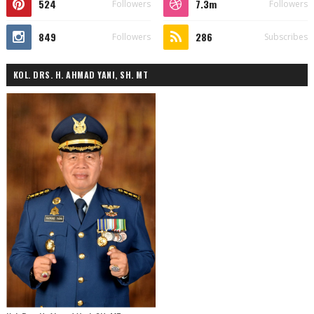
524
7.3m
Followers
Followers
849
286
Followers
Subscribes
KOL. DRS. H. AHMAD YANI, SH. MT