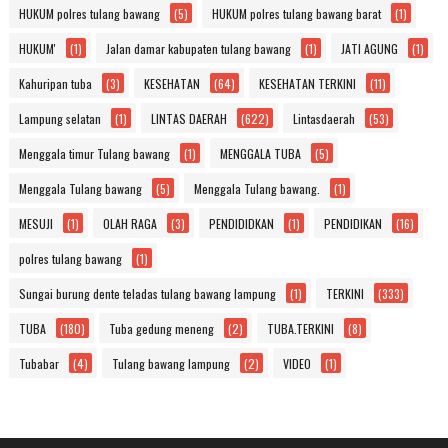
HUKUM polres tulang bawang
(5)
HUKUM polres tulang bawang barat
(1)
HUKUM'
(1)
Jalan damar kabupaten tulang bawang
(1)
JATI AGUNG
(1)
Kahuripan tuba
(3)
KESEHATAN
(64)
KESEHATAN TERKINI
(11)
Lampung selatan
(1)
LINTAS DAERAH
(622)
Lintasdaerah
(53)
Menggala timur Tulang bawang
(1)
MENGGALA TUBA
(5)
Menggala Tulang bawang
(5)
Menggala Tulang bawang.
(1)
MESUJI
(1)
OLAH RAGA
(3)
PENDIDIDKAN
(1)
PENDIDIKAN
(16)
polres tulang bawang
(1)
Sungai burung dente teladas tulang bawang lampung
(1)
TERKINI
(333)
TUBA
(180)
Tuba gedung meneng
(2)
TUBA.TERKINI
(8)
Tubabar
(4)
Tulang bawang lampung
(2)
VIDEO
(1)