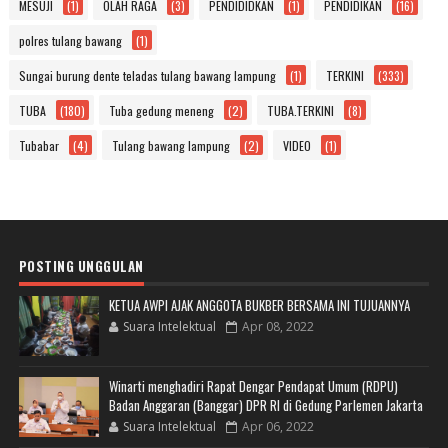
MESUJI
(1)
OLAH RAGA
(3)
PENDIDIDKAN
(1)
PENDIDIKAN
(16)
polres tulang bawang
(1)
Sungai burung dente teladas tulang bawang lampung
(1)
TERKINI
(333)
TUBA
(180)
Tuba gedung meneng
(2)
TUBA.TERKINI
(8)
Tubabar
(4)
Tulang bawang lampung
(2)
VIDEO
(1)
POSTING UNGGULAN
KETUA AWPI AJAK ANGGOTA BUKBER BERSAMA INI TUJUANNYA
Suara Intelektual
Apr 08, 2022
Winarti menghadiri Rapat Dengar Pendapat Umum (RDPU)
Badan Anggaran (Banggar) DPR RI di Gedung Parlemen Jakarta
Suara Intelektual
Apr 06, 2022