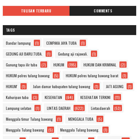
TULISAN TERBARU
COMMENTS
TAGS
Bandar lampung
(1)
CEMPAKA JAYA TUBA
(1)
GEDUNG AJI BARU.TUBA.
(1)
Gedung aji rajawali.
(1)
Gunung tapa ilir tuba
(7)
HUKUM
(195)
HUKUM DAN KRIMINAL
(2)
HUKUM polres tulang bawang
(5)
HUKUM polres tulang bawang barat
(1)
HUKUM'
(1)
Jalan damar kabupaten tulang bawang
(1)
JATI AGUNG
(1)
Kahuripan tuba
(3)
KESEHATAN
(64)
KESEHATAN TERKINI
(11)
Lampung selatan
(1)
LINTAS DAERAH
(622)
Lintasdaerah
(53)
Menggala timur Tulang bawang
(1)
MENGGALA TUBA
(5)
Menggala Tulang bawang
(5)
Menggala Tulang bawang.
(1)