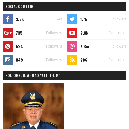
SOCIAL COUNTER
3.5k
1.7k
Likes
Followers
735
2.8k
Followers
Subscribes
524
7.3m
Followers
Followers
849
286
Followers
Subscribes
KOL. DRS. H. AHMAD YANI, SH. MT