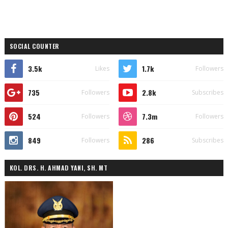
SOCIAL COUNTER
3.5k
1.7k
Likes
Followers
735
2.8k
Followers
Subscribes
524
7.3m
Followers
Followers
849
286
Followers
Subscribes
KOL. DRS. H. AHMAD YANI, SH. MT