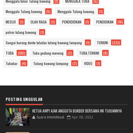
Menggala timur Tulang bawang
(1)
MENGGALA TUBA
(5)
Menggala Tulang bawang
(5)
Menggala Tulang bawang.
(1)
MESUJI
(1)
OLAH RAGA
(3)
PENDIDIDKAN
(1)
PENDIDIKAN
(16)
polres tulang bawang
(1)
Sungai burung dente teladas tulang bawang lampung
(1)
TERKINI
(333)
TUBA
(180)
Tuba gedung meneng
(2)
TUBA.TERKINI
(8)
Tubabar
(4)
Tulang bawang lampung
(2)
VIDEO
(1)
POSTING UNGGULAN
KETUA AWPI AJAK ANGGOTA BUKBER BERSAMA INI TUJUANNYA
Suara Intelektual
Apr 08, 2022