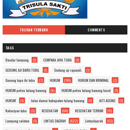
TULISAN TERBARU
COMMENTS
TAGS
Bandar lampung
(1)
CEMPAKA JAYA TUBA
(1)
GEDUNG AJI BARU.TUBA.
(1)
Gedung aji rajawali.
(1)
Gunung tapa ilir tuba
(7)
HUKUM
(195)
HUKUM DAN KRIMINAL
(2)
HUKUM polres tulang bawang
(5)
HUKUM polres tulang bawang barat
(1)
HUKUM'
(1)
Jalan damar kabupaten tulang bawang
(1)
JATI AGUNG
(1)
Kahuripan tuba
(3)
KESEHATAN
(64)
KESEHATAN TERKINI
(11)
Lampung selatan
(1)
LINTAS DAERAH
(622)
Lintasdaerah
(53)