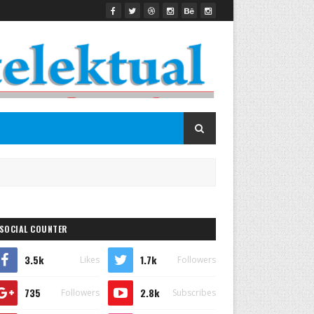
SOCIAL COUNTER
3.5k
1.7k
Likes
Followers
735
2.8k
Followers
Subscribes