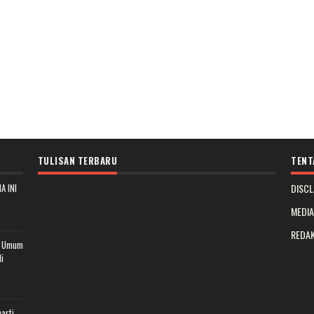
TULISAN TERBARU
TENT
A INI
DISCL
MEDI
REDAK
t Umum
i
arti