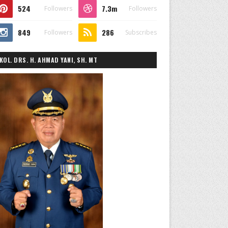
524
7.3m
Followers
Followers
849
286
Followers
Subscribes
KOL. DRS. H. AHMAD YANI, SH. MT