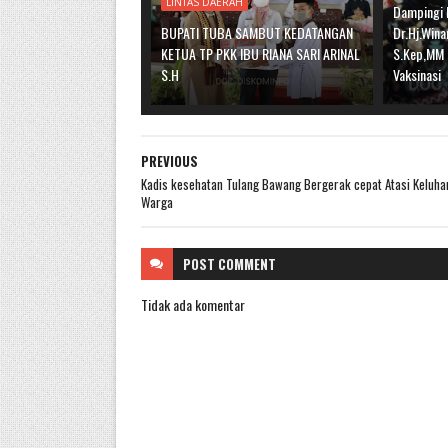
LINTAS DAERAH
Dampingi 
BUPATI TUBA SAMBUT KEDATANGAN
Dr.Hj.Wina
KETUA TP PKK IBU RIANA SARI ARINAL
S.Kep,MM 
S.H
Vaksinasi
PREVIOUS
Kadis kesehatan Tulang Bawang Bergerak cepat Atasi Keluha
Warga
POST
COMMENT
Tidak ada komentar