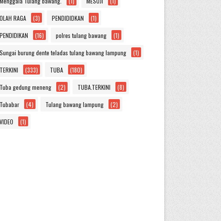
Menggala Tulang bawang.
(1)
MESUJI
(1)
OLAH RAGA
(3)
PENDIDIDKAN
(1)
PENDIDIKAN
(16)
polres tulang bawang
(1)
Sungai burung dente teladas tulang bawang lampung
(1)
TERKINI
(333)
TUBA
(180)
Tuba gedung meneng
(2)
TUBA.TERKINI
(8)
Tubabar
(4)
Tulang bawang lampung
(2)
VIDEO
(1)