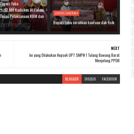
Bupati Tuba
rti,SE.MH Kadiskes Hi.Fatoni,
LINTAS DAERAH
Tinjau Pelaksanaan KBM dan
Bupati tuba serahkan bantuan dak fisik
NEXT
n
Ini yang Dilakukan Kepsek UPT SMPN 1 Tulang Bawang Barat
Menjelang PPDB
BLOGGER
DISQUS
FACEBOOK