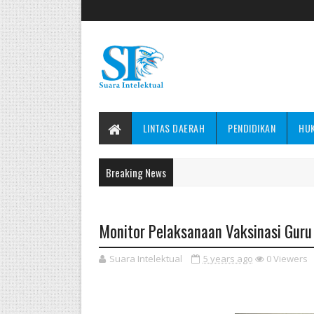
LINTAS DAERAH
PENDIDIKAN
HU
Breaking News
Monitor Pelaksanaan Vaksinasi Guru 
Suara Intelektual
5 years ago
0
Viewers