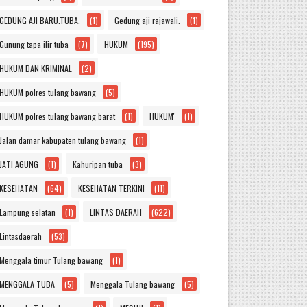
GEDUNG AJI BARU.TUBA.
(1)
Gedung aji rajawali.
(1)
Gunung tapa ilir tuba
(7)
HUKUM
(195)
HUKUM DAN KRIMINAL
(2)
HUKUM polres tulang bawang
(5)
HUKUM polres tulang bawang barat
(1)
HUKUM'
(1)
Jalan damar kabupaten tulang bawang
(1)
JATI AGUNG
(1)
Kahuripan tuba
(3)
KESEHATAN
(64)
KESEHATAN TERKINI
(11)
Lampung selatan
(1)
LINTAS DAERAH
(622)
Lintasdaerah
(53)
Menggala timur Tulang bawang
(1)
MENGGALA TUBA
(5)
Menggala Tulang bawang
(5)