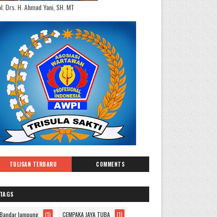
l. Drs. H. Ahmad Yani, SH. MT
TULISAN TERBARU
COMMENTS
TAGS
Bandar lampung
(1)
CEMPAKA JAYA TUBA
(1)