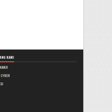
ANG KAMI
AIMER
A CYBER
SI