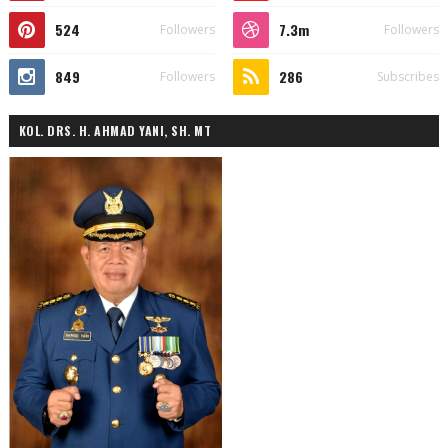
524
7.3m
Followers
Followers
849
286
Followers
Subscribes
KOL. DRS. H. AHMAD YANI, SH. MT