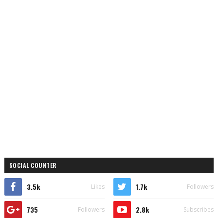
SOCIAL COUNTER
3.5k
1.7k
Likes
Followers
735
2.8k
Followers
Subscribes