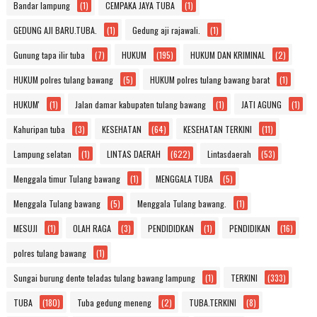
Bandar lampung
(1)
CEMPAKA JAYA TUBA
(1)
GEDUNG AJI BARU.TUBA.
(1)
Gedung aji rajawali.
(1)
Gunung tapa ilir tuba
(7)
HUKUM
(195)
HUKUM DAN KRIMINAL
(2)
HUKUM polres tulang bawang
(5)
HUKUM polres tulang bawang barat
(1)
HUKUM'
(1)
Jalan damar kabupaten tulang bawang
(1)
JATI AGUNG
(1)
Kahuripan tuba
(3)
KESEHATAN
(64)
KESEHATAN TERKINI
(11)
Lampung selatan
(1)
LINTAS DAERAH
(622)
Lintasdaerah
(53)
Menggala timur Tulang bawang
(1)
MENGGALA TUBA
(5)
Menggala Tulang bawang
(5)
Menggala Tulang bawang.
(1)
MESUJI
(1)
OLAH RAGA
(3)
PENDIDIDKAN
(1)
PENDIDIKAN
(16)
polres tulang bawang
(1)
Sungai burung dente teladas tulang bawang lampung
(1)
TERKINI
(333)
TUBA
(180)
Tuba gedung meneng
(2)
TUBA.TERKINI
(8)