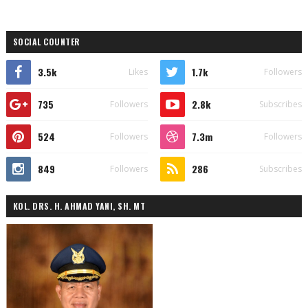
SOCIAL COUNTER
3.5k
1.7k
Likes
Followers
735
2.8k
Followers
Subscribes
524
7.3m
Followers
Followers
849
286
Followers
Subscribes
KOL. DRS. H. AHMAD YANI, SH. MT