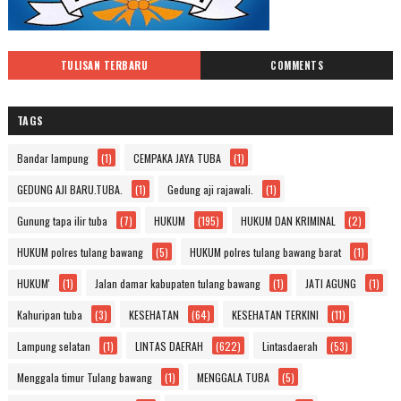
TULISAN TERBARU
COMMENTS
TAGS
Bandar lampung
(1)
CEMPAKA JAYA TUBA
(1)
GEDUNG AJI BARU.TUBA.
(1)
Gedung aji rajawali.
(1)
Gunung tapa ilir tuba
(7)
HUKUM
(195)
HUKUM DAN KRIMINAL
(2)
HUKUM polres tulang bawang
(5)
HUKUM polres tulang bawang barat
(1)
HUKUM'
(1)
Jalan damar kabupaten tulang bawang
(1)
JATI AGUNG
(1)
Kahuripan tuba
(3)
KESEHATAN
(64)
KESEHATAN TERKINI
(11)
Lampung selatan
(1)
LINTAS DAERAH
(622)
Lintasdaerah
(53)
Menggala timur Tulang bawang
(1)
MENGGALA TUBA
(5)