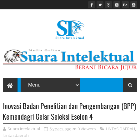
Inovasi Badan Penelitian dan Pengembangan (BPP)
Kemendagri Gelar Seleksi Eselon 4
Suara Intelektual
6 years ago
0
Viewers
LINTAS DAERAH
,
Lintasdaerah