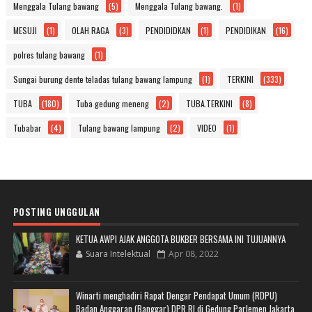
Menggala Tulang bawang
(5)
Menggala Tulang bawang.
(1)
MESUJI
(1)
OLAH RAGA
(3)
PENDIDIDKAN
(1)
PENDIDIKAN
(16)
polres tulang bawang
(1)
Sungai burung dente teladas tulang bawang lampung
(1)
TERKINI
(333)
TUBA
(180)
Tuba gedung meneng
(2)
TUBA.TERKINI
(8)
Tubabar
(4)
Tulang bawang lampung
(2)
VIDEO
(1)
POSTING UNGGULAN
KETUA AWPI AJAK ANGGOTA BUKBER BERSAMA INI TUJUANNYA
Suara Intelektual
Apr 08, 2022
Winarti menghadiri Rapat Dengar Pendapat Umum (RDPU)
Badan Anggaran (Banggar) DPR RI di Gedung Parlemen Jakarta