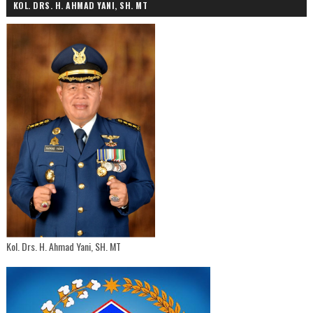
KOL. DRS. H. AHMAD YANI, SH. MT
Kol. Drs. H. Ahmad Yani, SH. MT