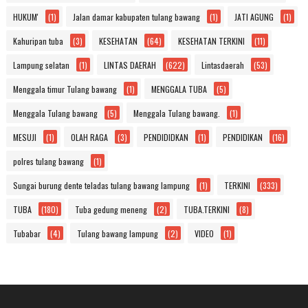
HUKUM'
(1)
Jalan damar kabupaten tulang bawang
(1)
JATI AGUNG
(1)
Kahuripan tuba
(3)
KESEHATAN
(64)
KESEHATAN TERKINI
(11)
Lampung selatan
(1)
LINTAS DAERAH
(622)
Lintasdaerah
(53)
Menggala timur Tulang bawang
(1)
MENGGALA TUBA
(5)
Menggala Tulang bawang
(5)
Menggala Tulang bawang.
(1)
MESUJI
(1)
OLAH RAGA
(3)
PENDIDIDKAN
(1)
PENDIDIKAN
(16)
polres tulang bawang
(1)
Sungai burung dente teladas tulang bawang lampung
(1)
TERKINI
(333)
TUBA
(180)
Tuba gedung meneng
(2)
TUBA.TERKINI
(8)
Tubabar
(4)
Tulang bawang lampung
(2)
VIDEO
(1)