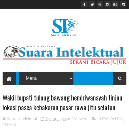
Wakil bupati tulang bawang hendriwansyah tinjau
lokasi pasca kebakaran pasar rawa jitu selatan
Suara Intelektual
6 years ago
0
Viewers
LINTAS DAERAH
,
TERKINI