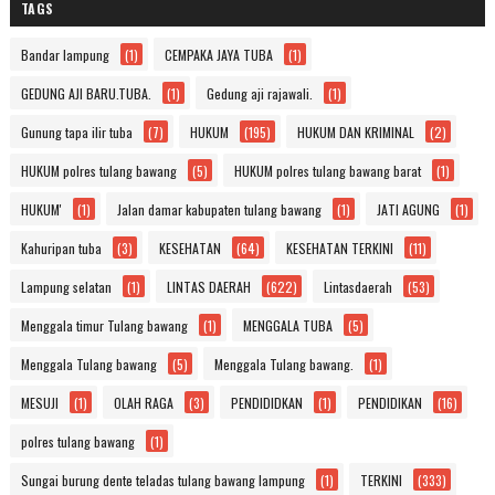
TAGS
Bandar lampung
(1)
CEMPAKA JAYA TUBA
(1)
GEDUNG AJI BARU.TUBA.
(1)
Gedung aji rajawali.
(1)
Gunung tapa ilir tuba
(7)
HUKUM
(195)
HUKUM DAN KRIMINAL
(2)
HUKUM polres tulang bawang
(5)
HUKUM polres tulang bawang barat
(1)
HUKUM'
(1)
Jalan damar kabupaten tulang bawang
(1)
JATI AGUNG
(1)
Kahuripan tuba
(3)
KESEHATAN
(64)
KESEHATAN TERKINI
(11)
Lampung selatan
(1)
LINTAS DAERAH
(622)
Lintasdaerah
(53)
Menggala timur Tulang bawang
(1)
MENGGALA TUBA
(5)
Menggala Tulang bawang
(5)
Menggala Tulang bawang.
(1)
MESUJI
(1)
OLAH RAGA
(3)
PENDIDIDKAN
(1)
PENDIDIKAN
(16)
polres tulang bawang
(1)
Sungai burung dente teladas tulang bawang lampung
(1)
TERKINI
(333)