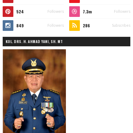
524
7.3m
Followers
Followers
849
286
Followers
Subscribes
KOL. DRS. H. AHMAD YANI, SH. MT