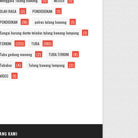
Menggala Tulang bawang.
(1)
MESUJI
(1)
OLAH RAGA
(3)
PENDIDIDKAN
(1)
PENDIDIKAN
(16)
polres tulang bawang
(1)
Sungai burung dente teladas tulang bawang lampung
(1)
TERKINI
(333)
TUBA
(180)
Tuba gedung meneng
(2)
TUBA.TERKINI
(8)
Tubabar
(4)
Tulang bawang lampung
(2)
VIDEO
(1)
ANG KAMI