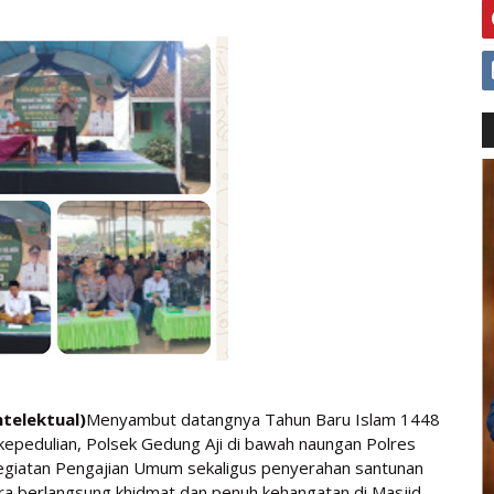
telektual)
Menyambut datangnya Tahun Baru Islam 1448
epedulian, Polsek Gedung Aji di bawah naungan Polres
giatan Pengajian Umum sekaligus penyerahan santunan
ra berlangsung khidmat dan penuh kehangatan di Masjid