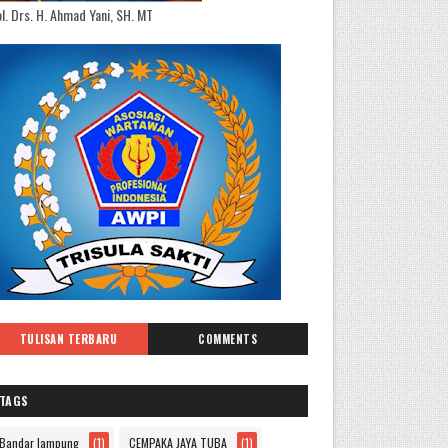
l. Drs. H. Ahmad Yani, SH. MT
TULISAN TERBARU
COMMENTS
TAGS
Bandar lampung
(1)
CEMPAKA JAYA TUBA
(1)