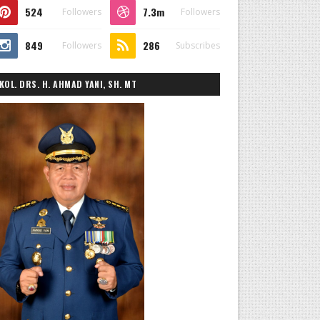
524
7.3m
Followers
Followers
849
286
Followers
Subscribes
KOL. DRS. H. AHMAD YANI, SH. MT