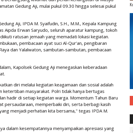
Ko
atan Gedung Aji, mulai pukul 09.30 hingga selesai pukul
 Gedung Aji, IPDA M. Syaifudin, S.H., M.M., Kepala Kampung
s Aipda Erwan Saryudo, seluruh aparatur kampung, tokoh
diikuti ratusan jemaah yang memadati lokasi kegiatan.
pembukaan, pembacaan ayat suci Al-Qur’an, pengibaran
 Raya dan Yalalwaton, sambutan-sambutan, pembacaan
alam, Kapolsek Gedung Aji menegaskan keberadaan
at.
atkan diri melalui kegiatan keagamaan dan sosial adalah
 ketertiban masyarakat. Polri tidak hanya bertugas
dan hadir di setiap kegiatan warga. Momentum Tahun Baru
t persaudaraan, memperbaiki diri, serta berbagi kasih
ang menjadi perhatian kita bersama," tegas IPDA M.
aya dalam kesempatannya menyampaikan apresiasi yang