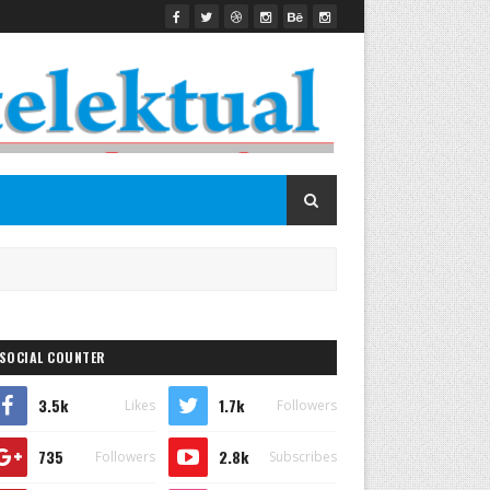
SOCIAL COUNTER
3.5k
1.7k
Likes
Followers
735
2.8k
Followers
Subscribes