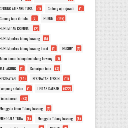
GEDUNG AJI BARU.TUBA.
(1)
Gedung aji rajawali.
(1)
Gunung tapa ilir tuba
(7)
HUKUM
(195)
HUKUM DAN KRIMINAL
(2)
HUKUM polres tulang bawang
(5)
HUKUM polres tulang bawang barat
(1)
HUKUM'
(1)
Jalan damar kabupaten tulang bawang
(1)
JATI AGUNG
(1)
Kahuripan tuba
(3)
KESEHATAN
(64)
KESEHATAN TERKINI
(11)
Lampung selatan
(1)
LINTAS DAERAH
(622)
Lintasdaerah
(53)
Menggala timur Tulang bawang
(1)
MENGGALA TUBA
(5)
Menggala Tulang bawang
(5)