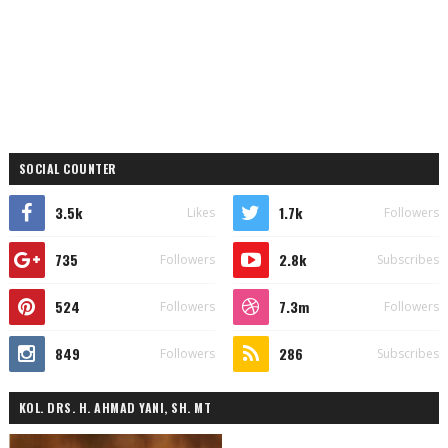
SOCIAL COUNTER
3.5k
1.7k
Likes
Followers
735
2.8k
Followers
Subscribes
524
7.3m
Followers
Followers
849
286
Followers
Subscribes
KOL. DRS. H. AHMAD YANI, SH. MT