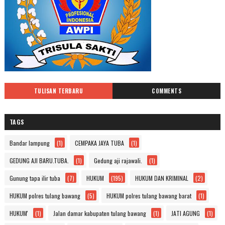
TULISAN TERBARU
COMMENTS
TAGS
Bandar lampung
(1)
CEMPAKA JAYA TUBA
(1)
GEDUNG AJI BARU.TUBA.
(1)
Gedung aji rajawali.
(1)
Gunung tapa ilir tuba
(7)
HUKUM
(195)
HUKUM DAN KRIMINAL
(2)
HUKUM polres tulang bawang
(5)
HUKUM polres tulang bawang barat
(1)
HUKUM'
(1)
Jalan damar kabupaten tulang bawang
(1)
JATI AGUNG
(1)