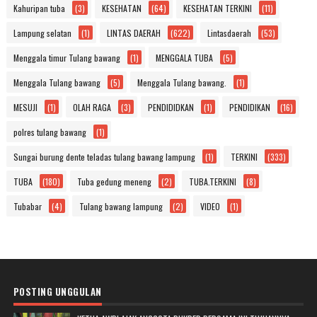
Kahuripan tuba
(3)
KESEHATAN
(64)
KESEHATAN TERKINI
(11)
Lampung selatan
(1)
LINTAS DAERAH
(622)
Lintasdaerah
(53)
Menggala timur Tulang bawang
(1)
MENGGALA TUBA
(5)
Menggala Tulang bawang
(5)
Menggala Tulang bawang.
(1)
MESUJI
(1)
OLAH RAGA
(3)
PENDIDIDKAN
(1)
PENDIDIKAN
(16)
polres tulang bawang
(1)
Sungai burung dente teladas tulang bawang lampung
(1)
TERKINI
(333)
TUBA
(180)
Tuba gedung meneng
(2)
TUBA.TERKINI
(8)
Tubabar
(4)
Tulang bawang lampung
(2)
VIDEO
(1)
POSTING UNGGULAN