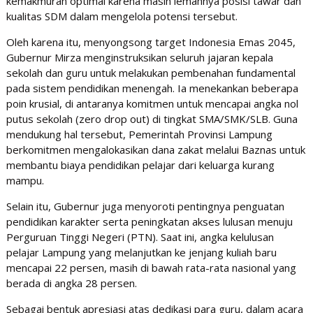
kemakmuran optimal karena masih lemahnya posisi tawar dan
kualitas SDM dalam mengelola potensi tersebut.
​Oleh karena itu, menyongsong target Indonesia Emas 2045,
Gubernur Mirza menginstruksikan seluruh jajaran kepala
sekolah dan guru untuk melakukan pembenahan fundamental
pada sistem pendidikan menengah. Ia menekankan beberapa
poin krusial, di antaranya komitmen untuk mencapai angka nol
putus sekolah (zero drop out) di tingkat SMA/SMK/SLB. Guna
mendukung hal tersebut, Pemerintah Provinsi Lampung
berkomitmen mengalokasikan dana zakat melalui Baznas untuk
membantu biaya pendidikan pelajar dari keluarga kurang
mampu.
​Selain itu, Gubernur juga menyoroti pentingnya penguatan
pendidikan karakter serta peningkatan akses lulusan menuju
Perguruan Tinggi Negeri (PTN). Saat ini, angka kelulusan
pelajar Lampung yang melanjutkan ke jenjang kuliah baru
mencapai 22 persen, masih di bawah rata-rata nasional yang
berada di angka 28 persen.
​Sebagai bentuk apresiasi atas dedikasi para guru, dalam acara