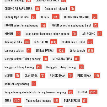
Bandar lampung
(1)
CEMPAKA JAYA TUBA
(1)
GEDUNG AJI BARU.TUBA.
(1)
Gedung aji rajawali.
(1)
Gunung tapa ilir tuba
(7)
HUKUM
(195)
HUKUM DAN KRIMINAL
(2)
HUKUM polres tulang bawang
(5)
HUKUM polres tulang bawang barat
(1)
HUKUM'
(1)
Jalan damar kabupaten tulang bawang
(1)
JATI AGUNG
(1)
Kahuripan tuba
(3)
KESEHATAN
(64)
KESEHATAN TERKINI
(11)
Lampung selatan
(1)
LINTAS DAERAH
(622)
Lintasdaerah
(53)
Menggala timur Tulang bawang
(1)
MENGGALA TUBA
(5)
Menggala Tulang bawang
(5)
Menggala Tulang bawang.
(1)
MESUJI
(1)
OLAH RAGA
(3)
PENDIDIDKAN
(1)
PENDIDIKAN
(16)
polres tulang bawang
(1)
Sungai burung dente teladas tulang bawang lampung
(1)
TERKINI
(333)
TUBA
(180)
Tuba gedung meneng
(2)
TUBA.TERKINI
(8)