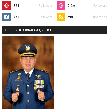
524
7.3m
Followers
Followers
849
286
Followers
Subscribes
KOL. DRS. H. AHMAD YANI, SH. MT