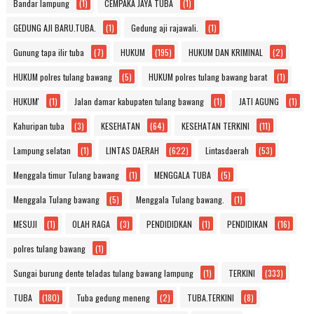
Bandar lampung
(1)
CEMPAKA JAYA TUBA
(1)
GEDUNG AJI BARU.TUBA.
(1)
Gedung aji rajawali.
(1)
Gunung tapa ilir tuba
(7)
HUKUM
(195)
HUKUM DAN KRIMINAL
(2)
HUKUM polres tulang bawang
(5)
HUKUM polres tulang bawang barat
(1)
HUKUM'
(1)
Jalan damar kabupaten tulang bawang
(1)
JATI AGUNG
(1)
Kahuripan tuba
(3)
KESEHATAN
(64)
KESEHATAN TERKINI
(11)
Lampung selatan
(1)
LINTAS DAERAH
(622)
Lintasdaerah
(53)
Menggala timur Tulang bawang
(1)
MENGGALA TUBA
(5)
Menggala Tulang bawang
(5)
Menggala Tulang bawang.
(1)
MESUJI
(1)
OLAH RAGA
(3)
PENDIDIDKAN
(1)
PENDIDIKAN
(16)
polres tulang bawang
(1)
Sungai burung dente teladas tulang bawang lampung
(1)
TERKINI
(333)
TUBA
(180)
Tuba gedung meneng
(2)
TUBA.TERKINI
(8)