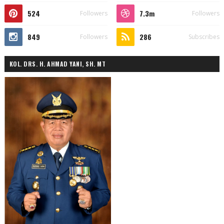
524
7.3m
Followers
Followers
849
286
Followers
Subscribes
KOL. DRS. H. AHMAD YANI, SH. MT