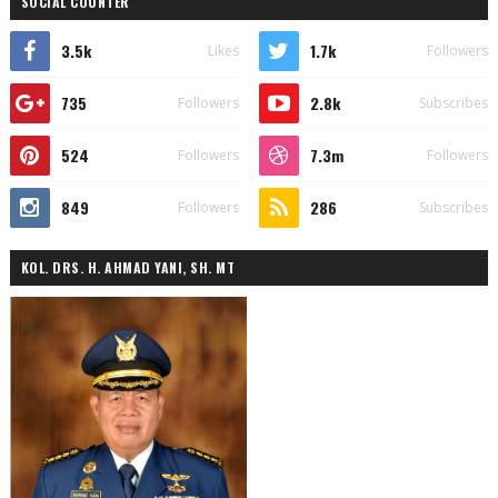
SOCIAL COUNTER
3.5k
1.7k
Likes
Followers
735
2.8k
Followers
Subscribes
524
7.3m
Followers
Followers
849
286
Followers
Subscribes
KOL. DRS. H. AHMAD YANI, SH. MT