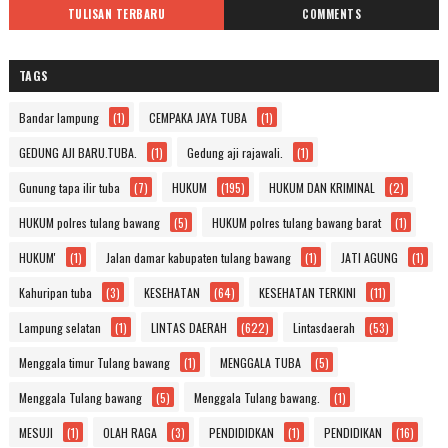
TULISAN TERBARU
COMMENTS
TAGS
Bandar lampung
(1)
CEMPAKA JAYA TUBA
(1)
GEDUNG AJI BARU.TUBA.
(1)
Gedung aji rajawali.
(1)
Gunung tapa ilir tuba
(7)
HUKUM
(195)
HUKUM DAN KRIMINAL
(2)
HUKUM polres tulang bawang
(5)
HUKUM polres tulang bawang barat
(1)
HUKUM'
(1)
Jalan damar kabupaten tulang bawang
(1)
JATI AGUNG
(1)
Kahuripan tuba
(3)
KESEHATAN
(64)
KESEHATAN TERKINI
(11)
Lampung selatan
(1)
LINTAS DAERAH
(622)
Lintasdaerah
(53)
Menggala timur Tulang bawang
(1)
MENGGALA TUBA
(5)
Menggala Tulang bawang
(5)
Menggala Tulang bawang.
(1)
MESUJI
(1)
OLAH RAGA
(3)
PENDIDIDKAN
(1)
PENDIDIKAN
(16)