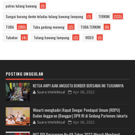
polres tulang bawang
(1)
Sungai burung dente teladas tulang bawang lampung
(1)
TERKINI
(333)
TUBA
(180)
Tuba gedung meneng
(2)
TUBA.TERKINI
(8)
Tubabar
(4)
Tulang bawang lampung
(2)
VIDEO
(1)
POSTING UNGGULAN
KETUA AWPI AJAK ANGGOTA BUKBER BERSAMA INI TUJUANNYA
Suara Intelektual
Apr 08, 2022
Winarti menghadiri Rapat Dengar Pendapat Umum (RDPU)
Badan Anggaran (Banggar) DPR RI di Gedung Parlemen Jakarta
Suara Intelektual
Apr 06, 2022
HUT PDI Perjuangan Ke-49 Tahun 2022 Winarti Mendapat