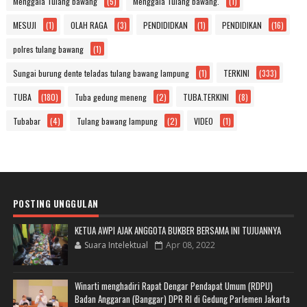
Menggala Tulang bawang
(5)
Menggala Tulang bawang.
(1)
MESUJI
(1)
OLAH RAGA
(3)
PENDIDIDKAN
(1)
PENDIDIKAN
(16)
polres tulang bawang
(1)
Sungai burung dente teladas tulang bawang lampung
(1)
TERKINI
(333)
TUBA
(180)
Tuba gedung meneng
(2)
TUBA.TERKINI
(8)
Tubabar
(4)
Tulang bawang lampung
(2)
VIDEO
(1)
POSTING UNGGULAN
KETUA AWPI AJAK ANGGOTA BUKBER BERSAMA INI TUJUANNYA
Suara Intelektual
Apr 08, 2022
Winarti menghadiri Rapat Dengar Pendapat Umum (RDPU)
Badan Anggaran (Banggar) DPR RI di Gedung Parlemen Jakarta