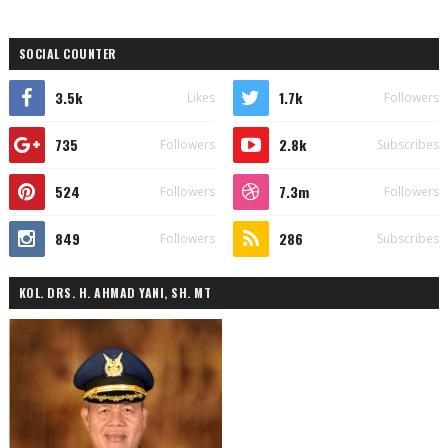
SOCIAL COUNTER
3.5k
1.7k
Likes
Followers
735
2.8k
Followers
Subscribes
524
7.3m
Followers
Followers
849
286
Followers
Subscribes
KOL. DRS. H. AHMAD YANI, SH. MT