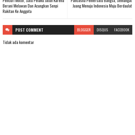
Pencuri Motor, Satu Pelaku Jatuh Karena
Pancasila Pemersatu Bangsa, Semangat
Berani Melawan Dan Acungkan Senpi
Juang Menuju Indonesia Maju Berdaulat
Rakitan Ke Anggota
POST
COMMENT
BLOGGER
DISQUS
FACEBOOK
Tidak ada komentar