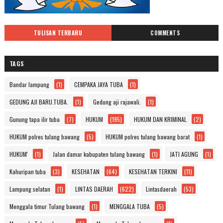
TULISAN TERBARU
COMMENTS
TAGS
Bandar lampung
(1)
CEMPAKA JAYA TUBA
(1)
GEDUNG AJI BARU.TUBA.
(1)
Gedung aji rajawali.
(1)
Gunung tapa ilir tuba
(7)
HUKUM
(195)
HUKUM DAN KRIMINAL
(2)
HUKUM polres tulang bawang
(5)
HUKUM polres tulang bawang barat
(1)
HUKUM'
(1)
Jalan damar kabupaten tulang bawang
(1)
JATI AGUNG
(1)
Kahuripan tuba
(3)
KESEHATAN
(64)
KESEHATAN TERKINI
(11)
Lampung selatan
(1)
LINTAS DAERAH
(622)
Lintasdaerah
(53)
Menggala timur Tulang bawang
(1)
MENGGALA TUBA
(5)