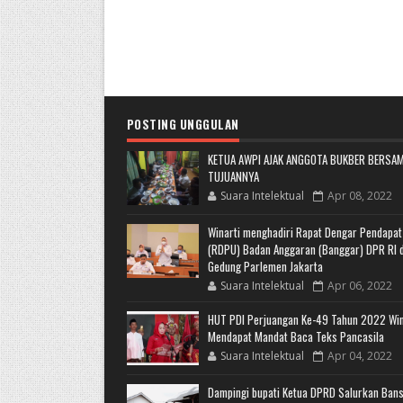
POSTING UNGGULAN
KETUA AWPI AJAK ANGGOTA BUKBER BERSAM
TUJUANNYA
Suara Intelektual
Apr 08, 2022
Winarti menghadiri Rapat Dengar Pendapa
(RDPU) Badan Anggaran (Banggar) DPR RI d
Gedung Parlemen Jakarta
Suara Intelektual
Apr 06, 2022
HUT PDI Perjuangan Ke-49 Tahun 2022 Win
Mendapat Mandat Baca Teks Pancasila
Suara Intelektual
Apr 04, 2022
Dampingi bupati Ketua DPRD Salurkan Ban