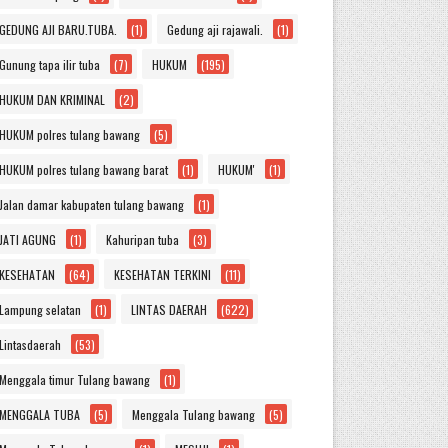
GEDUNG AJI BARU.TUBA.
(1)
Gedung aji rajawali.
(1)
Gunung tapa ilir tuba
(7)
HUKUM
(195)
HUKUM DAN KRIMINAL
(2)
HUKUM polres tulang bawang
(5)
HUKUM polres tulang bawang barat
(1)
HUKUM'
(1)
Jalan damar kabupaten tulang bawang
(1)
JATI AGUNG
(1)
Kahuripan tuba
(3)
KESEHATAN
(64)
KESEHATAN TERKINI
(11)
Lampung selatan
(1)
LINTAS DAERAH
(622)
Lintasdaerah
(53)
Menggala timur Tulang bawang
(1)
MENGGALA TUBA
(5)
Menggala Tulang bawang
(5)