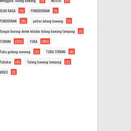
Menggala Tulang bawang.
(1)
MESUJI
(1)
OLAH RAGA
(3)
PENDIDIDKAN
(1)
PENDIDIKAN
(16)
polres tulang bawang
(1)
Sungai burung dente teladas tulang bawang lampung
(1)
TERKINI
(333)
TUBA
(180)
Tuba gedung meneng
(2)
TUBA.TERKINI
(8)
Tubabar
(4)
Tulang bawang lampung
(2)
VIDEO
(1)