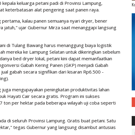
 kepala keluarga petani padi di Provinsi Lampung,
Ko
bat keterbatasan alat pengering saat panen raya.
g pertama, kalau panen semuanya nyari dryer, bener
a jatuh," ujar Gubernur Mirza saat menanggapi langsung
ni di Tulang Bawang harus menanggung biaya logistik
h mereka ke Lampung Selatan untuk dikeringkan sebelum
anya bed dryer lokal, petani kini dapat memanfaatkan
engonversi Gabah Kering Panen (GKP) menjadi Gabah
i jual gabah secara signifikan dari kisaran Rp6.500 -
ng).
ung juga mengupayakan peningkatan produktivitas lahan
uk Hayati Cair secara gratis. Program ini sukses
7 ton per hektar pada beberapa wilayah uji coba seperti
ada di seluruh Provinsi Lampung. Gratis buat petani. Satu
0 hektar," tegas Gubernur yang langsung disambut antusias