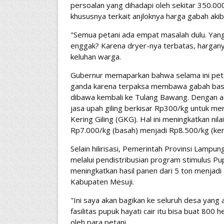
persoalan yang dihadapi oleh sekitar 350.000
khususnya terkait anjloknya harga gabah aki
​"Semua petani ada empat masalah dulu. Yan
enggak? Karena dryer-nya terbatas, hargany
keluhan warga.
​Gubernur memaparkan bahwa selama ini peta
ganda karena terpaksa membawa gabah basa
dibawa kembali ke Tulang Bawang. Dengan ad
jasa upah giling berkisar Rp300/kg untuk m
Kering Giling (GKG). Hal ini meningkatkan nila
Rp7.000/kg (basah) menjadi Rp8.500/kg (keri
​Selain hilirisasi, Pemerintah Provinsi Lamp
melalui pendistribusian program stimulus Pup
meningkatkan hasil panen dari 5 ton menjadi 
Kabupaten Mesuji.
​"Ini saya akan bagikan ke seluruh desa yang 
fasilitas pupuk hayati cair itu bisa buat 80
oleh para petani.