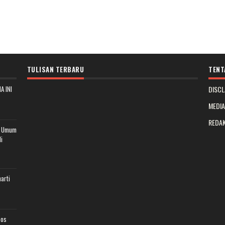
TULISAN TERBARU
TENT
A INI
DISCL
MEDI
REDAK
t Umum
i
arti
sos