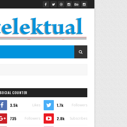
SOCIAL COUNTER
3.5k
1.7k
Likes
Followers
735
2.8k
Followers
Subscribes