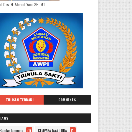
l. Drs. H. Ahmad Yani, SH. MT
TULISAN TERBARU
COMMENTS
TAGS
Bandar lampung
(1)
CEMPAKA JAYA TUBA
(1)