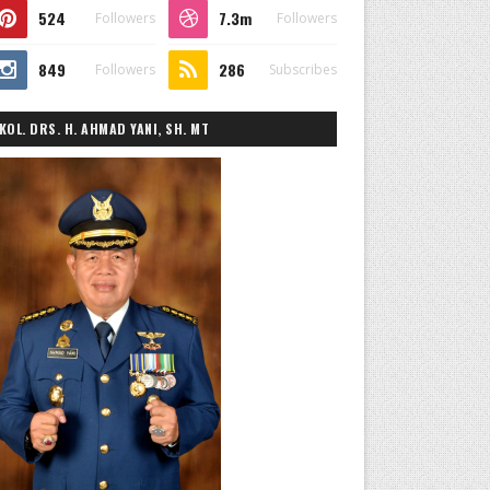
524
7.3m
Followers
Followers
849
286
Followers
Subscribes
KOL. DRS. H. AHMAD YANI, SH. MT