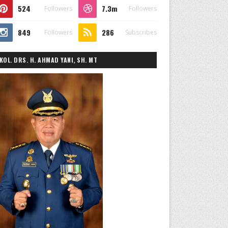
524
7.3m
Followers
Followers
849
286
Followers
Subscribes
KOL. DRS. H. AHMAD YANI, SH. MT