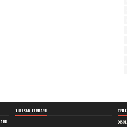
TULISAN TERBARU
TENT
A INI
DISCL