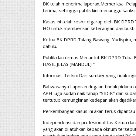
BK telah menerima laporan,Memeriksa Pelapo
terima, sehingga publik kini menunggu sank
Kasus ini telah resmi digarap oleh BK DPR
HO untuk memberikan keterangan dan bukti-
Ketua BK DPRD Tulang Bawang, Yudispira, m
dahulu.
Publik dan ormas Menuntut BK DPRD Tub
HASIL JELAS (MANDUL) "
Informasi Terkini Dari sumber yang tidak ing
Bahwasanya Laporan dugaan tindak pidana o
APH juga sudah naik tahap "SIDIK" dan suda
tertutup kemungkinan kedepan akan dijadi
Perkembangan kasus ini akan terus dipantau
Independensi dan profesionallitas Ketua da
yang akan dijatuhkan kepada oknum tersebut 
diterbitkan belum ada tanda-tanda dari BK 