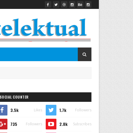
SOCIAL COUNTER
3.5k
1.7k
Likes
Followers
735
2.8k
Followers
Subscribes