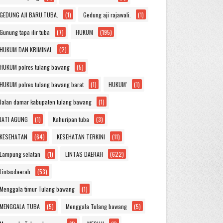
GEDUNG AJI BARU.TUBA.
(1)
Gedung aji rajawali.
(1)
Gunung tapa ilir tuba
(7)
HUKUM
(195)
HUKUM DAN KRIMINAL
(2)
HUKUM polres tulang bawang
(5)
HUKUM polres tulang bawang barat
(1)
HUKUM'
(1)
Jalan damar kabupaten tulang bawang
(1)
JATI AGUNG
(1)
Kahuripan tuba
(3)
KESEHATAN
(64)
KESEHATAN TERKINI
(11)
Lampung selatan
(1)
LINTAS DAERAH
(622)
Lintasdaerah
(53)
Menggala timur Tulang bawang
(1)
MENGGALA TUBA
(5)
Menggala Tulang bawang
(5)