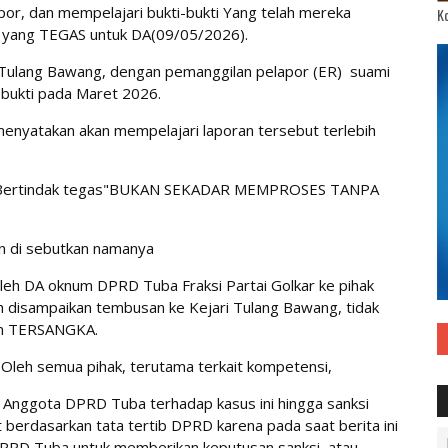
r, dan mempelajari bukti-bukti Yang telah mereka
Ko
si yang TEGAS untuk DA(09/05/2026).
D Tulang Bawang, dengan pemanggilan pelapor (ER) suami
bukti pada Maret 2026.
enyatakan akan mempelajari laporan tersebut terlebih
a Bertindak tegas"BUKAN SEKADAR MEMPROSES TANPA
in di sebutkan namanya
leh DA oknum DPRD Tuba Fraksi Partai Golkar ke pihak
h disampaikan tembusan ke Kejari Tulang Bawang, tidak
kan TERSANGKA.
 Oleh semua pihak, terutama terkait kompetensi,
n Anggota DPRD Tuba terhadap kasus ini hingga sanksi
berdasarkan tata tertib DPRD karena pada saat berita ini
DPRD Tuba untuk memberikan keputusan sanksi, atau