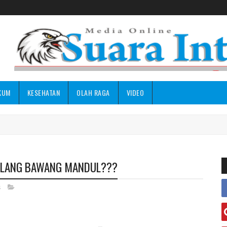
KUM
KESEHATAN
OLAH RAGA
VIDEO
TULANG BAWANG MANDUL???
s