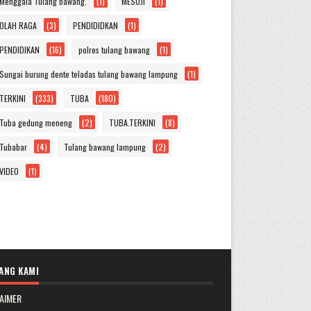
Menggala Tulang bawang.
(1)
MESUJI
(1)
OLAH RAGA
(3)
PENDIDIDKAN
(1)
PENDIDIKAN
(16)
polres tulang bawang
(1)
Sungai burung dente teladas tulang bawang lampung
(1)
TERKINI
(333)
TUBA
(180)
Tuba gedung meneng
(2)
TUBA.TERKINI
(8)
Tubabar
(4)
Tulang bawang lampung
(2)
VIDEO
(1)
ANG KAMI
AIMER