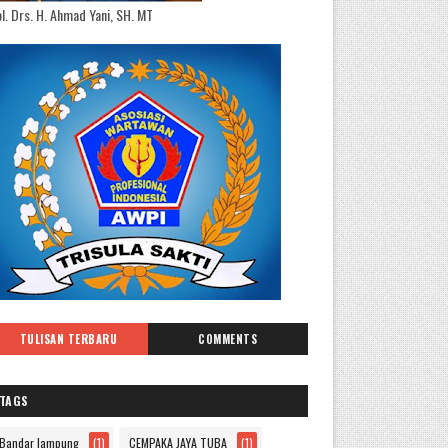
l. Drs. H. Ahmad Yani, SH. MT
TULISAN TERBARU
COMMENTS
TAGS
Bandar lampung
(1)
CEMPAKA JAYA TUBA
(1)