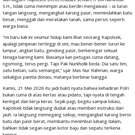
S.H., tidak cuma memimpin atau berdiri mengawasi – ia turun
tangan langsung, mengangkat karung pasir, memindahkan batu
besar, menggali dan meratakan tanah, sama persis seperti
warga biasa.
“Ini baru kali ini seumur hidup kami lihat seorang Kapolsek,
apalagi pimpinan tertinggi di sini, mau bener‑bener turun ke
lumpur, angkat batu, gendong pasir, berkeringat sekuat
tenaga bareng kami. Biasanya kan petugas cuma datang,
ngomong, terus pergi. Tapi Pak Nurkholik beda. Dia satu tim,
satu beban, satu semangat,” ujar Mas Nur Rahman, warga
sekaligus panitia donasi, matanya berbinar bangga.
Kamis, 21 Mei 2026 itu jadi bukti nyata bahwa kehadiran Polri
bukan cuma di atas kertas atau pidato, tapi nyata di tengah
keringat dan kerja keras. Sejak pagi, begitu sampai lokasi,
Kapolsek tidak langsung duduk atau memberi instruksi dari
jauh. Ia langsung memegang sekop, mengangkat karung berisi
batu dan pasir berat, membantu menimbun lubang dalam,
bahkan tidak segan‑segan kotor baju dan sepatu terkena
lumpur.