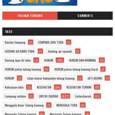
TULISAN TERBARU
COMMENTS
TAGS
Bandar lampung
(1)
CEMPAKA JAYA TUBA
(1)
GEDUNG AJI BARU.TUBA.
(1)
Gedung aji rajawali.
(1)
Gunung tapa ilir tuba
(7)
HUKUM
(195)
HUKUM DAN KRIMINAL
(2)
HUKUM polres tulang bawang
(5)
HUKUM polres tulang bawang barat
(1)
HUKUM'
(1)
Jalan damar kabupaten tulang bawang
(1)
JATI AGUNG
(1)
Kahuripan tuba
(3)
KESEHATAN
(64)
KESEHATAN TERKINI
(11)
Lampung selatan
(1)
LINTAS DAERAH
(622)
Lintasdaerah
(53)
Menggala timur Tulang bawang
(1)
MENGGALA TUBA
(5)
Menggala Tulang bawang
(5)
Menggala Tulang bawang.
(1)