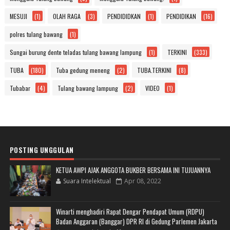
MESUJI
(1)
OLAH RAGA
(3)
PENDIDIDKAN
(1)
PENDIDIKAN
(16)
polres tulang bawang
(1)
Sungai burung dente teladas tulang bawang lampung
(1)
TERKINI
(333)
TUBA
(180)
Tuba gedung meneng
(2)
TUBA.TERKINI
(8)
Tubabar
(4)
Tulang bawang lampung
(2)
VIDEO
(1)
POSTING UNGGULAN
KETUA AWPI AJAK ANGGOTA BUKBER BERSAMA INI TUJUANNYA
Suara Intelektual
Apr 08, 2022
Winarti menghadiri Rapat Dengar Pendapat Umum (RDPU)
Badan Anggaran (Banggar) DPR RI di Gedung Parlemen Jakarta