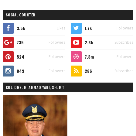
SOCIAL COUNTER
3.5k
1.7k
Likes
Followers
735
2.8k
Followers
Subscribes
524
7.3m
Followers
Followers
849
286
Followers
Subscribes
KOL. DRS. H. AHMAD YANI, SH. MT