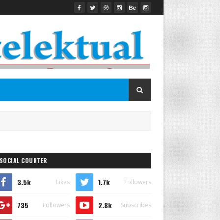
SOCIAL COUNTER
3.5k
1.7k
Likes
Followers
735
2.8k
Followers
Subscribes