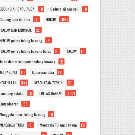
GEDUNG AJI BARU.TUBA.
(1)
Gedung aji rajawali.
(1)
Gunung tapa ilir tuba
(7)
HUKUM
(195)
HUKUM DAN KRIMINAL
(2)
HUKUM polres tulang bawang
(5)
HUKUM polres tulang bawang barat
(1)
HUKUM'
(1)
Jalan damar kabupaten tulang bawang
(1)
JATI AGUNG
(1)
Kahuripan tuba
(3)
KESEHATAN
(64)
KESEHATAN TERKINI
(11)
Lampung selatan
(1)
LINTAS DAERAH
(622)
Lintasdaerah
(53)
Menggala timur Tulang bawang
(1)
MENGGALA TUBA
(5)
Menggala Tulang bawang
(5)