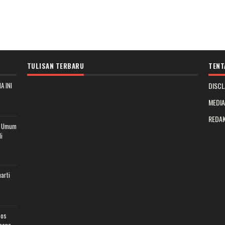
TULISAN TERBARU
TENT
A INI
DISCL
MEDI
REDAK
t Umum
i
arti
sos