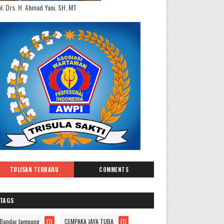
l. Drs. H. Ahmad Yani, SH. MT
TULISAN TERBARU
COMMENTS
TAGS
Bandar lampung
(1)
CEMPAKA JAYA TUBA
(1)