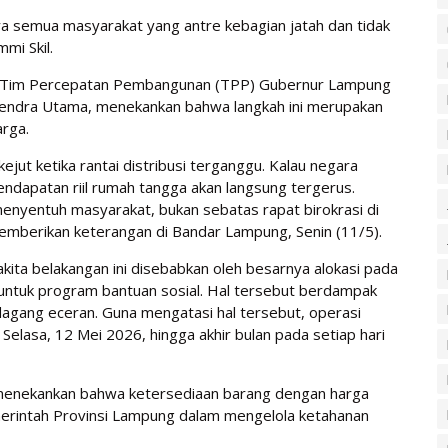
ya semua masyarakat yang antre kebagian jatah dan tidak
mmi Skil.
 Tim Percepatan Pembangunan (TPP) Gubernur Lampung
endra Utama, menekankan bahwa langkah ini merupakan
arga.
ejut ketika rantai distribusi terganggu. Kalau negara
ndapatan riil rumah tangga akan langsung tergerus.
menyentuh masyarakat, bukan sebatas rapat birokrasi di
emberikan keterangan di Bandar Lampung, Senin (11/5).
ita belakangan ini disebabkan oleh besarnya alokasi pada
 untuk program bantuan sosial. Hal tersebut berdampak
agang eceran. Guna mengatasi hal tersebut, operasi
 Selasa, 12 Mei 2026, hingga akhir bulan pada setiap hari
enekankan bahwa ketersediaan barang dengan harga
merintah Provinsi Lampung dalam mengelola ketahanan