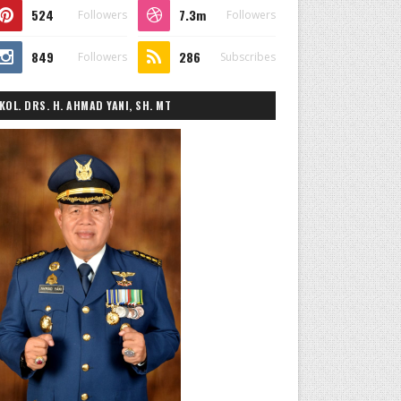
524
7.3m
Followers
Followers
849
286
Followers
Subscribes
KOL. DRS. H. AHMAD YANI, SH. MT