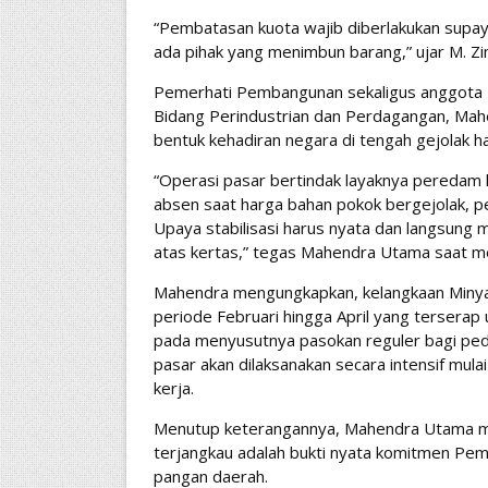
​“Pembatasan kuota wajib diberlakukan supa
ada pihak yang menimbun barang,” ujar M. Zi
Pemerhati Pembangunan sekaligus anggota
Bidang Perindustrian dan Perdagangan, Mah
bentuk kehadiran negara di tengah gejolak h
​“Operasi pasar bertindak layaknya peredam k
absen saat harga bahan pokok bergejolak, pe
Upaya stabilisasi harus nyata dan langsung 
atas kertas,” tegas Mahendra Utama saat m
​Mahendra mengungkapkan, kelangkaan Minyak
periode Februari hingga April yang terserap
pada menyusutnya pasokan reguler bagi ped
pasar akan dilaksanakan secara intensif mulai
kerja.
Menutup keterangannya, Mahendra Utama m
terjangkau adalah bukti nyata komitmen Pe
pangan daerah.