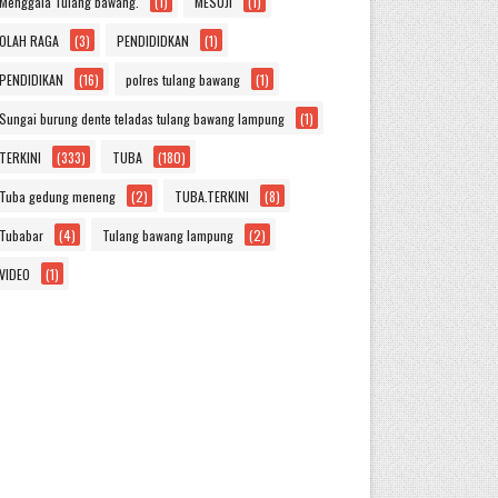
Menggala Tulang bawang.
(1)
MESUJI
(1)
OLAH RAGA
(3)
PENDIDIDKAN
(1)
PENDIDIKAN
(16)
polres tulang bawang
(1)
Sungai burung dente teladas tulang bawang lampung
(1)
TERKINI
(333)
TUBA
(180)
Tuba gedung meneng
(2)
TUBA.TERKINI
(8)
Tubabar
(4)
Tulang bawang lampung
(2)
VIDEO
(1)