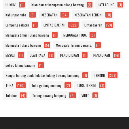
HUKUM'
(1)
Jalan damar kabupaten tulang bawang
(1)
JATI AGUNG
(1)
Kahuripan tuba
(3)
KESEHATAN
(64)
KESEHATAN TERKINI
(11)
Lampung selatan
(1)
LINTAS DAERAH
(622)
Lintasdaerah
(53)
Menggala timur Tulang bawang
(1)
MENGGALA TUBA
(5)
Menggala Tulang bawang
(5)
Menggala Tulang bawang.
(1)
MESUJI
(1)
OLAH RAGA
(3)
PENDIDIDKAN
(1)
PENDIDIKAN
(16)
polres tulang bawang
(1)
Sungai burung dente teladas tulang bawang lampung
(1)
TERKINI
(333)
TUBA
(180)
Tuba gedung meneng
(2)
TUBA.TERKINI
(8)
Tubabar
(4)
Tulang bawang lampung
(2)
VIDEO
(1)