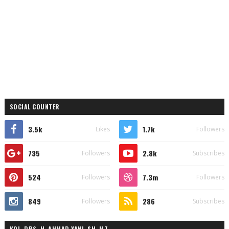
SOCIAL COUNTER
3.5k
1.7k
Likes
Followers
735
2.8k
Followers
Subscribes
524
7.3m
Followers
Followers
849
286
Followers
Subscribes
KOL. DRS. H. AHMAD YANI, SH. MT