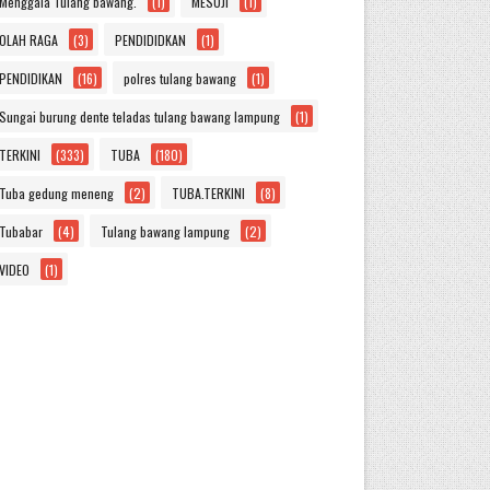
Menggala Tulang bawang.
(1)
MESUJI
(1)
OLAH RAGA
(3)
PENDIDIDKAN
(1)
PENDIDIKAN
(16)
polres tulang bawang
(1)
Sungai burung dente teladas tulang bawang lampung
(1)
TERKINI
(333)
TUBA
(180)
Tuba gedung meneng
(2)
TUBA.TERKINI
(8)
Tubabar
(4)
Tulang bawang lampung
(2)
VIDEO
(1)