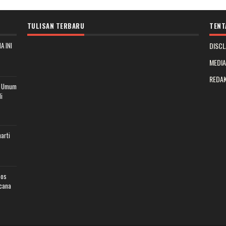
TULISAN TERBARU
TENT
A INI
DISCL
MEDI
REDAK
t Umum
i
arti
sos
cana