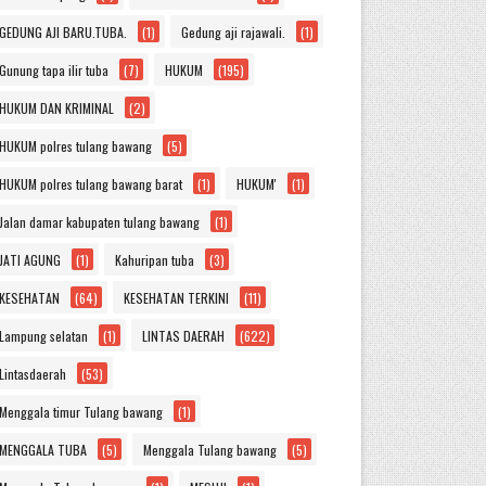
GEDUNG AJI BARU.TUBA.
(1)
Gedung aji rajawali.
(1)
Gunung tapa ilir tuba
(7)
HUKUM
(195)
HUKUM DAN KRIMINAL
(2)
HUKUM polres tulang bawang
(5)
HUKUM polres tulang bawang barat
(1)
HUKUM'
(1)
Jalan damar kabupaten tulang bawang
(1)
JATI AGUNG
(1)
Kahuripan tuba
(3)
KESEHATAN
(64)
KESEHATAN TERKINI
(11)
Lampung selatan
(1)
LINTAS DAERAH
(622)
Lintasdaerah
(53)
Menggala timur Tulang bawang
(1)
MENGGALA TUBA
(5)
Menggala Tulang bawang
(5)