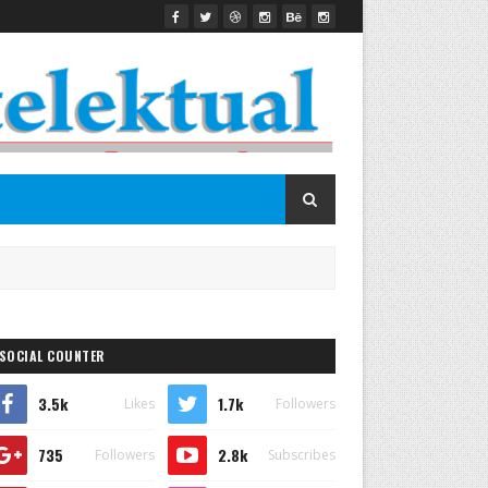
SOCIAL COUNTER
3.5k
1.7k
Likes
Followers
735
2.8k
Followers
Subscribes