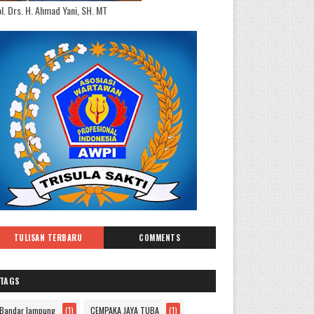
l. Drs. H. Ahmad Yani, SH. MT
TULISAN TERBARU
COMMENTS
TAGS
Bandar lampung
(1)
CEMPAKA JAYA TUBA
(1)