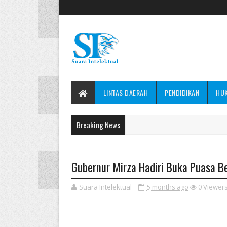
LINTAS DAERAH
PENDIDIKAN
HU
Breaking News
Gubernur Mirza Hadiri Buka Puasa B
Suara Intelektual
5 months ago
0
Viewer