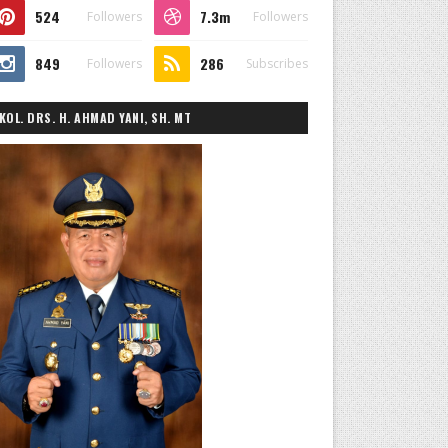
524
7.3m
Followers
Followers
849
286
Followers
Subscribes
KOL. DRS. H. AHMAD YANI, SH. MT