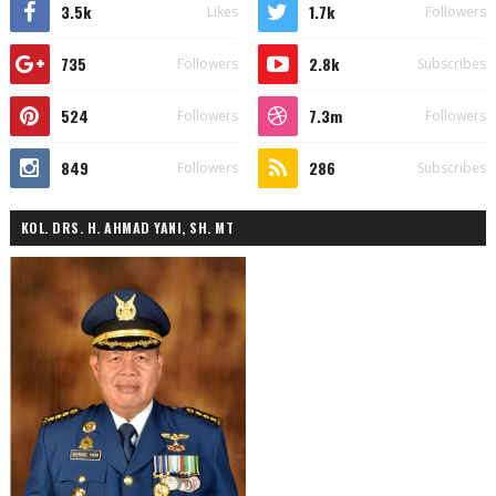
3.5k
1.7k
Likes
Followers
735
2.8k
Followers
Subscribes
524
7.3m
Followers
Followers
849
286
Followers
Subscribes
KOL. DRS. H. AHMAD YANI, SH. MT