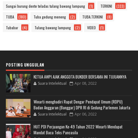
Sungai burung dente teladas tulang bawang lampung
(1)
TERKINI
(333)
TUBA
(180)
Tuba gedung meneng
(2)
TUBA.TERKINI
(8)
Tubabar
(4)
Tulang bawang lampung
(2)
VIDEO
(1)
POSTING UNGGULAN
KETUA AWPI AJAK ANGGOTA BUKBER BERSAMA INI TUJUANNYA
Suara Intelektual
Apr 08, 2022
Winarti menghadiri Rapat Dengar Pendapat Umum (RDPU)
Badan Anggaran (Banggar) DPR RI di Gedung Parlemen Jakarta
Suara Intelektual
Apr 06, 2022
HUT PDI Perjuangan Ke-49 Tahun 2022 Winarti Mendapat
Mandat Baca Teks Pancasila