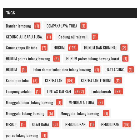
TAGS
Bandar lampung
(1)
CEMPAKA JAYA TUBA
(1)
GEDUNG AJI BARU.TUBA.
(1)
Gedung aji rajawali.
(1)
Gunung tapa ilir tuba
(7)
HUKUM
(195)
HUKUM DAN KRIMINAL
(2)
HUKUM polres tulang bawang
(5)
HUKUM polres tulang bawang barat
(1)
HUKUM'
(1)
Jalan damar kabupaten tulang bawang
(1)
JATI AGUNG
(1)
Kahuripan tuba
(3)
KESEHATAN
(64)
KESEHATAN TERKINI
(11)
Lampung selatan
(1)
LINTAS DAERAH
(622)
Lintasdaerah
(53)
Menggala timur Tulang bawang
(1)
MENGGALA TUBA
(5)
Menggala Tulang bawang
(5)
Menggala Tulang bawang.
(1)
MESUJI
(1)
OLAH RAGA
(3)
PENDIDIDKAN
(1)
PENDIDIKAN
(16)
polres tulang bawang
(1)