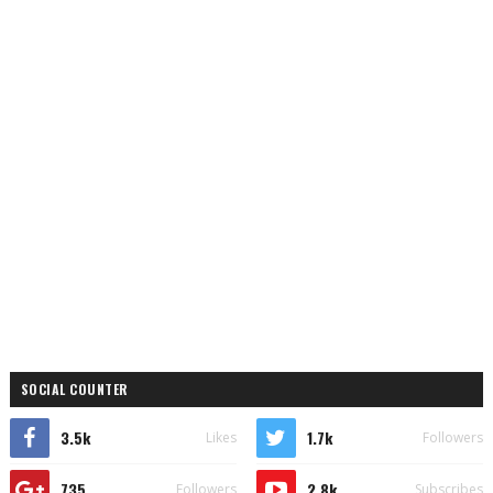
SOCIAL COUNTER
3.5k
1.7k
Likes
Followers
735
2.8k
Followers
Subscribes