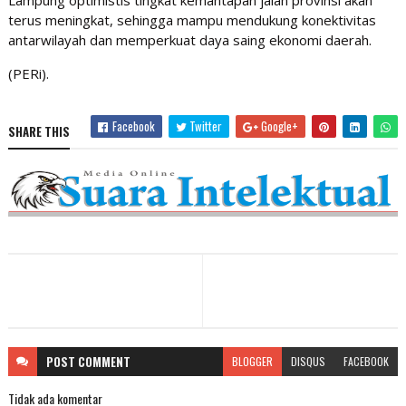
Lampung optimistis tingkat kemantapan jalan provinsi akan
terus meningkat, sehingga mampu mendukung konektivitas
antarwilayah dan memperkuat daya saing ekonomi daerah.
(PERi).
Facebook
Twitter
Google+
SHARE THIS
POST
COMMENT
BLOGGER
DISQUS
FACEBOOK
Tidak ada komentar