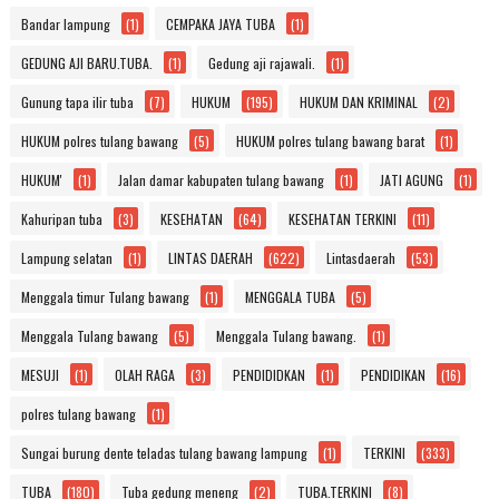
Bandar lampung
(1)
CEMPAKA JAYA TUBA
(1)
GEDUNG AJI BARU.TUBA.
(1)
Gedung aji rajawali.
(1)
Gunung tapa ilir tuba
(7)
HUKUM
(195)
HUKUM DAN KRIMINAL
(2)
HUKUM polres tulang bawang
(5)
HUKUM polres tulang bawang barat
(1)
HUKUM'
(1)
Jalan damar kabupaten tulang bawang
(1)
JATI AGUNG
(1)
Kahuripan tuba
(3)
KESEHATAN
(64)
KESEHATAN TERKINI
(11)
Lampung selatan
(1)
LINTAS DAERAH
(622)
Lintasdaerah
(53)
Menggala timur Tulang bawang
(1)
MENGGALA TUBA
(5)
Menggala Tulang bawang
(5)
Menggala Tulang bawang.
(1)
MESUJI
(1)
OLAH RAGA
(3)
PENDIDIDKAN
(1)
PENDIDIKAN
(16)
polres tulang bawang
(1)
Sungai burung dente teladas tulang bawang lampung
(1)
TERKINI
(333)
TUBA
(180)
Tuba gedung meneng
(2)
TUBA.TERKINI
(8)