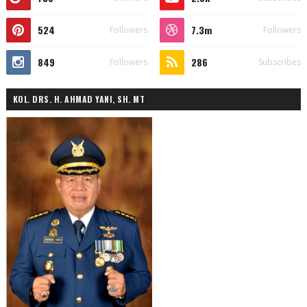
524
7.3m
Followers
Followers
849
286
Followers
Subscribes
KOL. DRS. H. AHMAD YANI, SH. MT