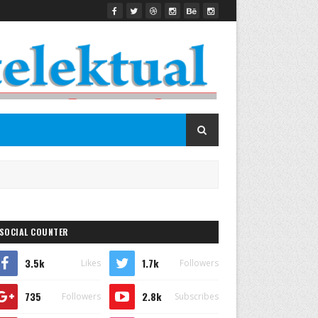
SOCIAL COUNTER
3.5k
1.7k
Likes
Followers
735
2.8k
Followers
Subscribes