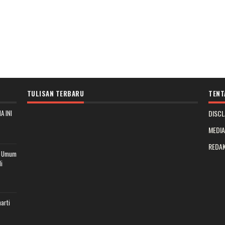
TULISAN TERBARU
TENT
A INI
DISCL
MEDI
REDAK
t Umum
i
arti