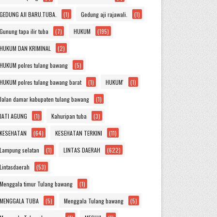
GEDUNG AJI BARU.TUBA.
(1)
Gedung aji rajawali.
(1)
Gunung tapa ilir tuba
(7)
HUKUM
(195)
HUKUM DAN KRIMINAL
(2)
HUKUM polres tulang bawang
(5)
HUKUM polres tulang bawang barat
(1)
HUKUM'
(1)
Jalan damar kabupaten tulang bawang
(1)
JATI AGUNG
(1)
Kahuripan tuba
(3)
KESEHATAN
(64)
KESEHATAN TERKINI
(11)
Lampung selatan
(1)
LINTAS DAERAH
(622)
Lintasdaerah
(53)
Menggala timur Tulang bawang
(1)
MENGGALA TUBA
(5)
Menggala Tulang bawang
(5)