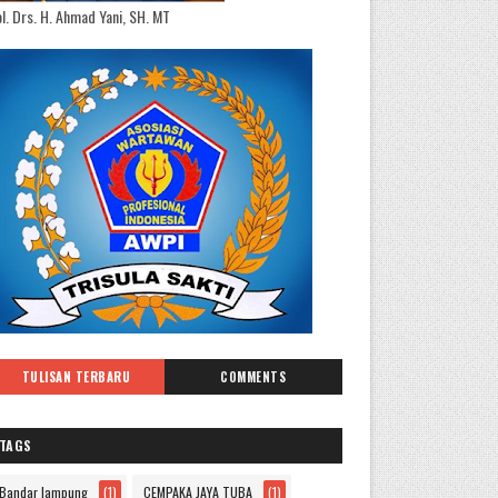
l. Drs. H. Ahmad Yani, SH. MT
TULISAN TERBARU
COMMENTS
TAGS
Bandar lampung
(1)
CEMPAKA JAYA TUBA
(1)