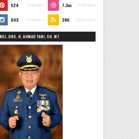
524
7.3m
Followers
Followers
849
286
Followers
Subscribes
KOL. DRS. H. AHMAD YANI, SH. MT