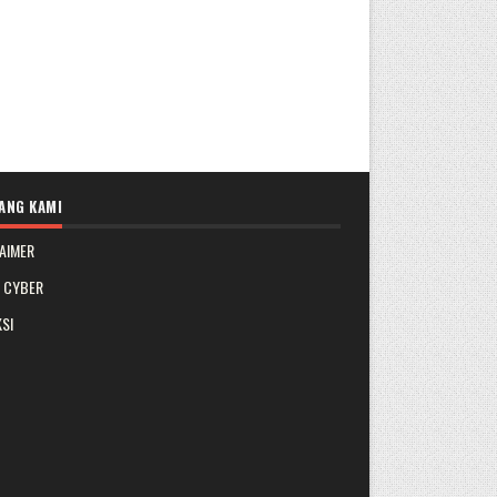
ANG KAMI
AIMER
A CYBER
SI