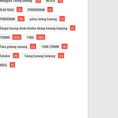
Menggala Tulang bawang.
(1)
MESUJI
(1)
OLAH RAGA
(3)
PENDIDIDKAN
(1)
PENDIDIKAN
(16)
polres tulang bawang
(1)
Sungai burung dente teladas tulang bawang lampung
(1)
TERKINI
(333)
TUBA
(180)
Tuba gedung meneng
(2)
TUBA.TERKINI
(8)
Tubabar
(4)
Tulang bawang lampung
(2)
VIDEO
(1)