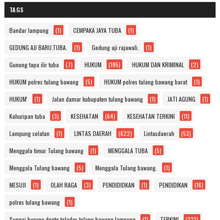
TAGS
Bandar lampung
(1)
CEMPAKA JAYA TUBA
(1)
GEDUNG AJI BARU.TUBA.
(1)
Gedung aji rajawali.
(1)
Gunung tapa ilir tuba
(7)
HUKUM
(195)
HUKUM DAN KRIMINAL
(2)
HUKUM polres tulang bawang
(5)
HUKUM polres tulang bawang barat
(1)
HUKUM'
(1)
Jalan damar kabupaten tulang bawang
(1)
JATI AGUNG
(1)
Kahuripan tuba
(3)
KESEHATAN
(64)
KESEHATAN TERKINI
(11)
Lampung selatan
(1)
LINTAS DAERAH
(622)
Lintasdaerah
(53)
Menggala timur Tulang bawang
(1)
MENGGALA TUBA
(5)
Menggala Tulang bawang
(5)
Menggala Tulang bawang.
(1)
MESUJI
(1)
OLAH RAGA
(3)
PENDIDIDKAN
(1)
PENDIDIKAN
(16)
polres tulang bawang
(1)
Sungai burung dente teladas tulang bawang lampung
(1)
TERKINI
(333)