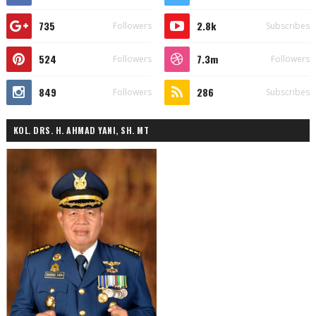
735
2.8k
Followers
Subscribes
524
7.3m
Followers
Followers
849
286
Followers
Subscribes
KOL. DRS. H. AHMAD YANI, SH. MT