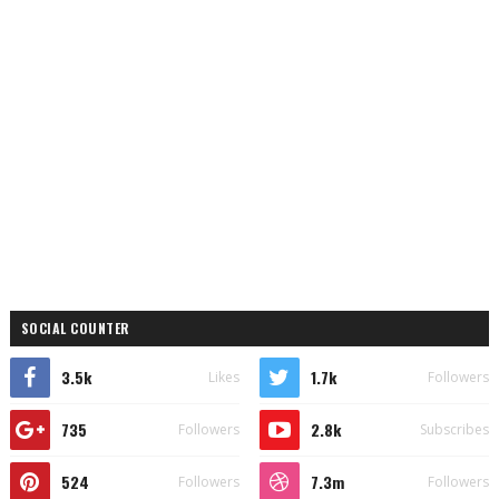
SOCIAL COUNTER
3.5k
1.7k
Likes
Followers
735
2.8k
Followers
Subscribes
524
7.3m
Followers
Followers