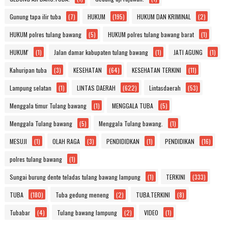
Gunung tapa ilir tuba
(7)
HUKUM
(195)
HUKUM DAN KRIMINAL
(2)
HUKUM polres tulang bawang
(5)
HUKUM polres tulang bawang barat
(1)
HUKUM'
(1)
Jalan damar kabupaten tulang bawang
(1)
JATI AGUNG
(1)
Kahuripan tuba
(3)
KESEHATAN
(64)
KESEHATAN TERKINI
(11)
Lampung selatan
(1)
LINTAS DAERAH
(622)
Lintasdaerah
(53)
Menggala timur Tulang bawang
(1)
MENGGALA TUBA
(5)
Menggala Tulang bawang
(5)
Menggala Tulang bawang.
(1)
MESUJI
(1)
OLAH RAGA
(3)
PENDIDIDKAN
(1)
PENDIDIKAN
(16)
polres tulang bawang
(1)
Sungai burung dente teladas tulang bawang lampung
(1)
TERKINI
(333)
TUBA
(180)
Tuba gedung meneng
(2)
TUBA.TERKINI
(8)
Tubabar
(4)
Tulang bawang lampung
(2)
VIDEO
(1)