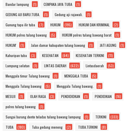
Bandar lampung
(1)
CEMPAKA JAYA TUBA
(1)
GEDUNG AJI BARU.TUBA.
(1)
Gedung aji rajawali.
(1)
Gunung tapa ilir tuba
(7)
HUKUM
(195)
HUKUM DAN KRIMINAL
(2)
HUKUM polres tulang bawang
(5)
HUKUM polres tulang bawang barat
(1)
HUKUM'
(1)
Jalan damar kabupaten tulang bawang
(1)
JATI AGUNG
(1)
Kahuripan tuba
(3)
KESEHATAN
(64)
KESEHATAN TERKINI
(11)
Lampung selatan
(1)
LINTAS DAERAH
(622)
Lintasdaerah
(53)
Menggala timur Tulang bawang
(1)
MENGGALA TUBA
(5)
Menggala Tulang bawang
(5)
Menggala Tulang bawang.
(1)
MESUJI
(1)
OLAH RAGA
(3)
PENDIDIDKAN
(1)
PENDIDIKAN
(16)
polres tulang bawang
(1)
Sungai burung dente teladas tulang bawang lampung
(1)
TERKINI
(333)
TUBA
(180)
Tuba gedung meneng
(2)
TUBA.TERKINI
(8)