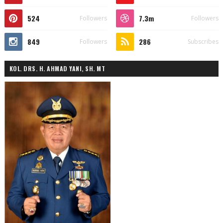
524
7.3m
Followers
Followers
849
286
Followers
Subscribes
KOL. DRS. H. AHMAD YANI, SH. MT