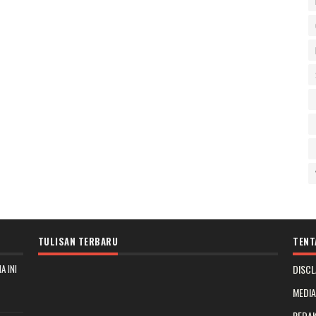
TULISAN TERBARU
TENT
A INI
DISCL
MEDI
REDAK