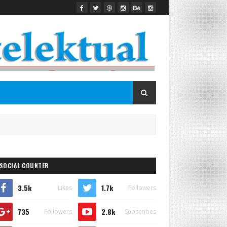
SOCIAL COUNTER
3.5k
1.7k
Likes
Followers
735
2.8k
Followers
Subscribes