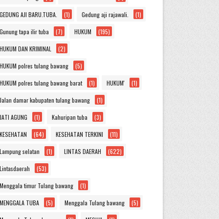
GEDUNG AJI BARU.TUBA.
(1)
Gedung aji rajawali.
(1)
Gunung tapa ilir tuba
(7)
HUKUM
(195)
HUKUM DAN KRIMINAL
(2)
HUKUM polres tulang bawang
(5)
HUKUM polres tulang bawang barat
(1)
HUKUM'
(1)
Jalan damar kabupaten tulang bawang
(1)
JATI AGUNG
(1)
Kahuripan tuba
(3)
KESEHATAN
(64)
KESEHATAN TERKINI
(11)
Lampung selatan
(1)
LINTAS DAERAH
(622)
Lintasdaerah
(53)
Menggala timur Tulang bawang
(1)
MENGGALA TUBA
(5)
Menggala Tulang bawang
(5)