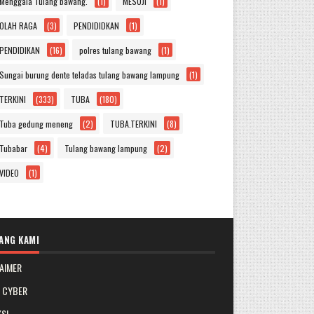
Menggala Tulang bawang.
(1)
MESUJI
(1)
OLAH RAGA
(3)
PENDIDIDKAN
(1)
PENDIDIKAN
(16)
polres tulang bawang
(1)
Sungai burung dente teladas tulang bawang lampung
(1)
TERKINI
(333)
TUBA
(180)
Tuba gedung meneng
(2)
TUBA.TERKINI
(8)
Tubabar
(4)
Tulang bawang lampung
(2)
VIDEO
(1)
ANG KAMI
AIMER
A CYBER
SI