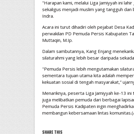
"Harapan kami, melalui Liga Jamiyyah ini lah
sekaligus menjadi muslim yang tangguh dan
Indra.
Acara ini turut dihadiri oleh pejabat Desa Ka
perwakilan PD Pemuda Persis Kabupaten Tasi
Muttaqin, M.Ip.
Dalam sambutannya, Kang Enjang menekankan
silaturahmi yang lebih besar daripada sekada
"Pemuda Persis lebih mengutamakan silatura
sementara tujuan utama kita adalah mempe
kekuatan sosial di tengah masyarakat,” ujarn
Menariknya, peserta Liga Jamiyyah ke-13 ini 
juga melibatkan pemuda dari berbagai lapisa
Pemuda Persis Kadipaten ingin menghadirkan
membangun kebersamaan lintas komunitas.
SHARE THIS