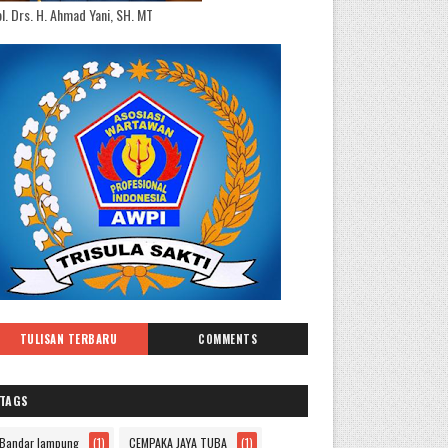
l. Drs. H. Ahmad Yani, SH. MT
TULISAN TERBARU
COMMENTS
TAGS
Bandar lampung
(1)
CEMPAKA JAYA TUBA
(1)