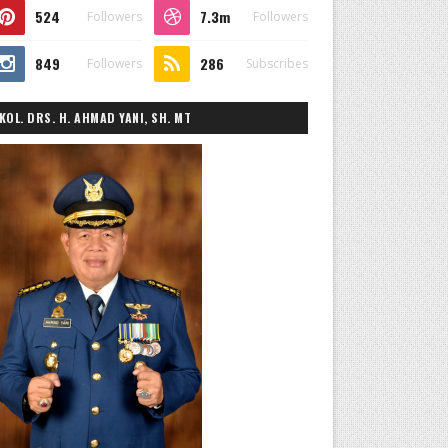
524
7.3m
Followers
Followers
849
286
Followers
Subscribes
KOL. DRS. H. AHMAD YANI, SH. MT