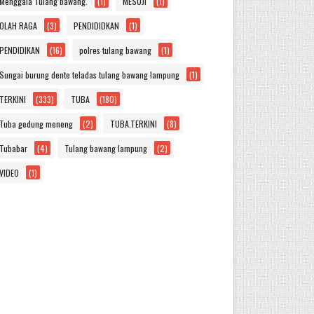
Menggala Tulang bawang.
(1)
MESUJI
(1)
OLAH RAGA
(3)
PENDIDIDKAN
(1)
PENDIDIKAN
(16)
polres tulang bawang
(1)
Sungai burung dente teladas tulang bawang lampung
(1)
TERKINI
(333)
TUBA
(180)
Tuba gedung meneng
(2)
TUBA.TERKINI
(8)
Tubabar
(4)
Tulang bawang lampung
(2)
VIDEO
(1)