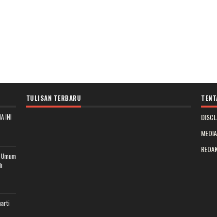
TULISAN TERBARU
TENT
A INI
DISCL
MEDI
REDAK
t Umum
i
arti