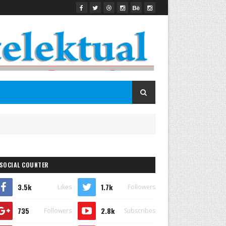
SOCIAL COUNTER
3.5k
1.7k
Likes
Followers
735
2.8k
Followers
Subscribes