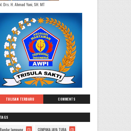
l. Drs. H. Ahmad Yani, SH. MT
TULISAN TERBARU
COMMENTS
TAGS
Bandar lampung
(1)
CEMPAKA JAYA TUBA
(1)