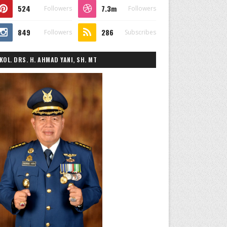
524
7.3m
Followers
Followers
849
286
Followers
Subscribes
KOL. DRS. H. AHMAD YANI, SH. MT