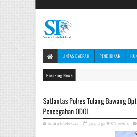
LINTAS DAERAH
PENDIDIKAN
HU
Breaking News
Satlantas Polres Tulang Bawang Opt
Pencegahan ODOL
Suara Intelektual
year ago
0
Viewers