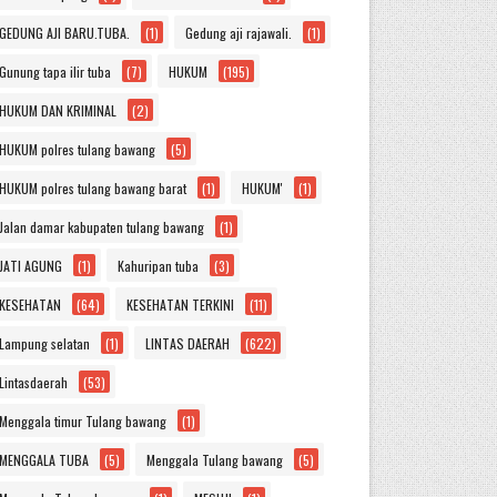
GEDUNG AJI BARU.TUBA.
(1)
Gedung aji rajawali.
(1)
Gunung tapa ilir tuba
(7)
HUKUM
(195)
HUKUM DAN KRIMINAL
(2)
HUKUM polres tulang bawang
(5)
HUKUM polres tulang bawang barat
(1)
HUKUM'
(1)
Jalan damar kabupaten tulang bawang
(1)
JATI AGUNG
(1)
Kahuripan tuba
(3)
KESEHATAN
(64)
KESEHATAN TERKINI
(11)
Lampung selatan
(1)
LINTAS DAERAH
(622)
Lintasdaerah
(53)
Menggala timur Tulang bawang
(1)
MENGGALA TUBA
(5)
Menggala Tulang bawang
(5)