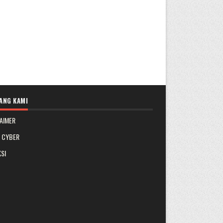
ANG KAMI
AIMER
A CYBER
SI