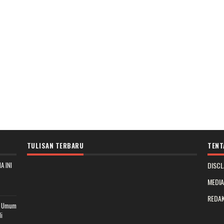
TULISAN TERBARU
TENT
A INI
DISCL
MEDI
REDAK
t Umum
i