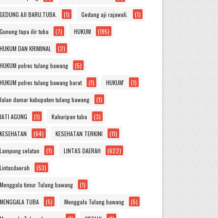
GEDUNG AJI BARU.TUBA.
(1)
Gedung aji rajawali.
(1)
Gunung tapa ilir tuba
(7)
HUKUM
(195)
HUKUM DAN KRIMINAL
(2)
HUKUM polres tulang bawang
(5)
HUKUM polres tulang bawang barat
(1)
HUKUM'
(1)
Jalan damar kabupaten tulang bawang
(1)
JATI AGUNG
(1)
Kahuripan tuba
(3)
KESEHATAN
(64)
KESEHATAN TERKINI
(11)
Lampung selatan
(1)
LINTAS DAERAH
(622)
Lintasdaerah
(53)
Menggala timur Tulang bawang
(1)
MENGGALA TUBA
(5)
Menggala Tulang bawang
(5)