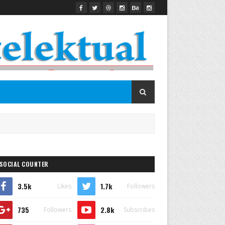
SOCIAL COUNTER
3.5k
1.7k
Likes
Followers
735
2.8k
Followers
Subscribes