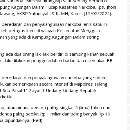
ak Narkoba'. Mereka ditangkap saat sedang berada di
pung Kagungan Dalam," ucap Kasatres Narkoba, Iptu Jhoni
Bawang, AKBP Yuliansyah, SIK, MH, Kamis (15/05/2025).
 peredaran dan penyalahgunaan narkoba jenis sabu ini
 oleh petugas kami di wilayah Kecamatan Menggala.
rumah yang ada di Kampung Kagungan Dalam sering
ng ada dua orang laki-laki berdiri di samping kanan sebuah
, lalu dilakukan penggeledahan badan dan ditemukan BB
 peredaran dan penyalahgunaan narkoba yang sudah
akukan pemeriksaan secara intensif di Mapolres Tulang
 1 Sub Pasal 112 ayat 1 Undang-Undang Republik
kotika.
, atau pidana penjara paling singkat 5 (lima) tahun dan
denda paling sedikit Rp 1 miliar dan paling banyak Rp 10
ua dipundaknya. (Red)