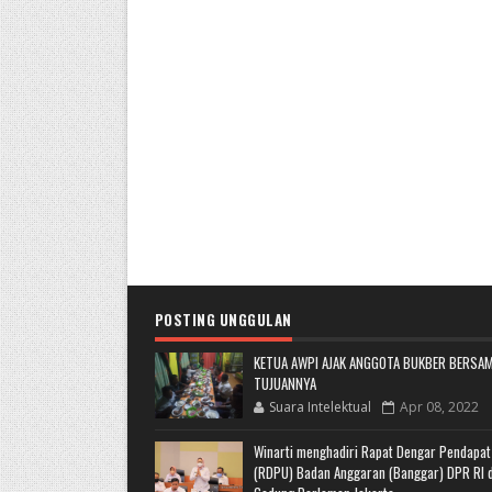
POSTING UNGGULAN
KETUA AWPI AJAK ANGGOTA BUKBER BERSAM
TUJUANNYA
Suara Intelektual
Apr 08, 2022
Winarti menghadiri Rapat Dengar Pendapa
(RDPU) Badan Anggaran (Banggar) DPR RI d