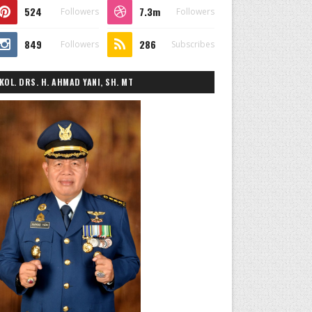
524
7.3m
Followers
Followers
849
286
Followers
Subscribes
KOL. DRS. H. AHMAD YANI, SH. MT