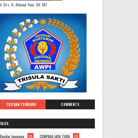
l. Drs. H. Ahmad Yani, SH. MT
TULISAN TERBARU
COMMENTS
TAGS
Bandar lampung
(1)
CEMPAKA JAYA TUBA
(1)