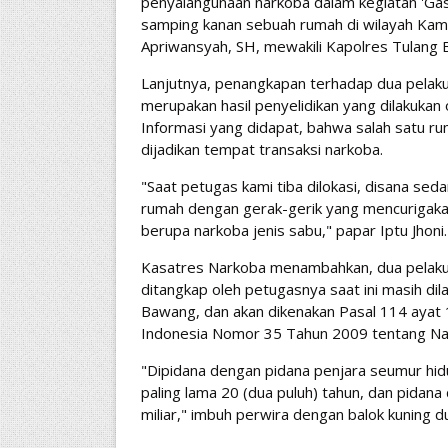
penyalahgunaan narkoba dalam kegiatan 'Gas
samping kanan sebuah rumah di wilayah Kam
Apriwansyah, SH, mewakili Kapolres Tulang 
Lanjutnya, penangkapan terhadap dua pelaku
merupakan hasil penyelidikan yang dilakukan
Informasi yang didapat, bahwa salah satu 
dijadikan tempat transaksi narkoba.
"Saat petugas kami tiba dilokasi, disana seda
rumah dengan gerak-gerik yang mencurigakan
berupa narkoba jenis sabu," papar Iptu Jhoni.
Kasatres Narkoba menambahkan, dua pelaku
ditangkap oleh petugasnya saat ini masih dil
Bawang, dan akan dikenakan Pasal 114 ayat
Indonesia Nomor 35 Tahun 2009 tentang Nar
"Dipidana dengan pidana penjara seumur hidup
paling lama 20 (dua puluh) tahun, dan pidana 
miliar," imbuh perwira dengan balok kuning d