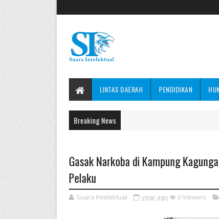
LINTAS DAERAH
PENDIDIKAN
HU
Breaking News
Gasak Narkoba di Kampung Kagunga
Pelaku
Suara Intelektual
year ago
0
Viewers