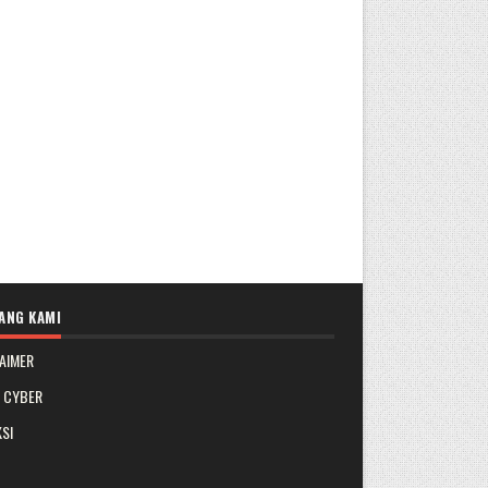
ANG KAMI
AIMER
A CYBER
SI