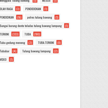
Menggala Tulang bawang.
(1)
MESUJI
(1)
OLAH RAGA
(3)
PENDIDIDKAN
(1)
PENDIDIKAN
(16)
polres tulang bawang
(1)
Sungai burung dente teladas tulang bawang lampung
(1)
TERKINI
(333)
TUBA
(180)
Tuba gedung meneng
(2)
TUBA.TERKINI
(8)
Tubabar
(4)
Tulang bawang lampung
(2)
VIDEO
(1)