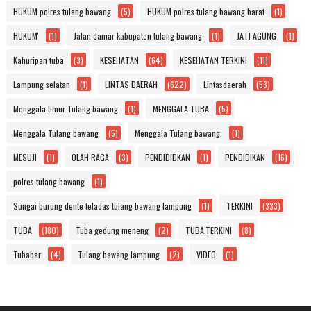
HUKUM polres tulang bawang
(5)
HUKUM polres tulang bawang barat
(1)
HUKUM'
(1)
Jalan damar kabupaten tulang bawang
(1)
JATI AGUNG
(1)
Kahuripan tuba
(3)
KESEHATAN
(64)
KESEHATAN TERKINI
(11)
Lampung selatan
(1)
LINTAS DAERAH
(622)
Lintasdaerah
(53)
Menggala timur Tulang bawang
(1)
MENGGALA TUBA
(5)
Menggala Tulang bawang
(5)
Menggala Tulang bawang.
(1)
MESUJI
(1)
OLAH RAGA
(3)
PENDIDIDKAN
(1)
PENDIDIKAN
(16)
polres tulang bawang
(1)
Sungai burung dente teladas tulang bawang lampung
(1)
TERKINI
(333)
TUBA
(180)
Tuba gedung meneng
(2)
TUBA.TERKINI
(8)
Tubabar
(4)
Tulang bawang lampung
(2)
VIDEO
(1)