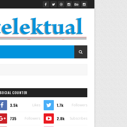
SOCIAL COUNTER
3.5k
1.7k
Likes
Followers
735
2.8k
Followers
Subscribes