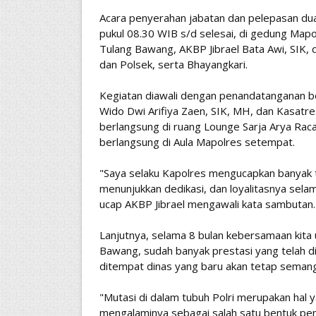
Acara penyerahan jabatan dan pelepasan dua
pukul 08.30 WIB s/d selesai, di gedung Map
Tulang Bawang, AKBP Jibrael Bata Awi, SIK, d
dan Polsek, serta Bhayangkari.
Kegiatan diawali dengan penandatanganan be
Wido Dwi Arifiya Zaen, SIK, MH, dan Kasatre
berlangsung di ruang Lounge Sarja Arya Rac
berlangsung di Aula Mapolres setempat.
"Saya selaku Kapolres mengucapkan banyak 
menunjukkan dedikasi, dan loyalitasnya sel
ucap AKBP Jibrael mengawali kata sambutan.
Lanjutnya, selama 8 bulan kebersamaan kita 
Bawang, sudah banyak prestasi yang telah d
ditempat dinas yang baru akan tetap semanga
"Mutasi di dalam tubuh Polri merupakan hal y
mengalaminya sebagai salah satu bentuk p