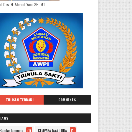
l. Drs. H. Ahmad Yani, SH. MT
TULISAN TERBARU
COMMENTS
TAGS
Bandar lampung
(1)
CEMPAKA JAYA TUBA
(1)