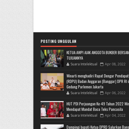
POSTING UNGGULAN
KETUA AWPI AJAK ANGGOTA BUKBER BERSAM
TUJUANNYA
Suara Intelektual
Apr 08, 2022
Winarti menghadiri Rapat Dengar Pendapa
(RDPU) Badan Anggaran (Banggar) DPR RI d
Gedung Parlemen Jakarta
Suara Intelektual
Apr 06, 2022
HUT PDI Perjuangan Ke-49 Tahun 2022 Win
Mendapat Mandat Baca Teks Pancasila
Suara Intelektual
Apr 04, 2022
Dampingi bupati Ketua DPRD Salurkan Ban