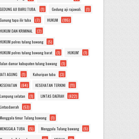
GEDUNG AJI BARU.TUBA.
(1)
Gedung aji rajawali.
(1)
Gunung tapa ilir tuba
(7)
HUKUM
(195)
HUKUM DAN KRIMINAL
(2)
HUKUM polres tulang bawang
(5)
HUKUM polres tulang bawang barat
(1)
HUKUM'
(1)
Jalan damar kabupaten tulang bawang
(1)
JATI AGUNG
(1)
Kahuripan tuba
(3)
KESEHATAN
(64)
KESEHATAN TERKINI
(11)
Lampung selatan
(1)
LINTAS DAERAH
(622)
Lintasdaerah
(53)
Menggala timur Tulang bawang
(1)
MENGGALA TUBA
(5)
Menggala Tulang bawang
(5)