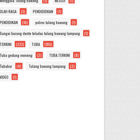
Menggala Tulang bawang.
(1)
MESUJI
(1)
OLAH RAGA
(3)
PENDIDIDKAN
(1)
PENDIDIKAN
(16)
polres tulang bawang
(1)
Sungai burung dente teladas tulang bawang lampung
(1)
TERKINI
(333)
TUBA
(180)
Tuba gedung meneng
(2)
TUBA.TERKINI
(8)
Tubabar
(4)
Tulang bawang lampung
(2)
VIDEO
(1)