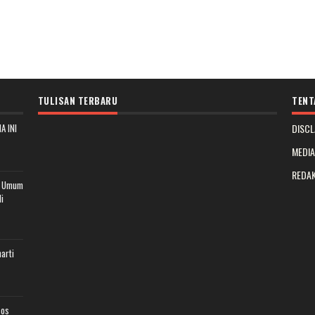
TULISAN TERBARU
TENT
A INI
DISCL
MEDI
REDAK
t Umum
i
arti
sos