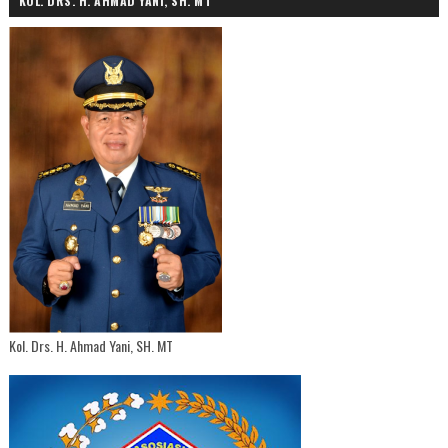
KOL. DRS. H. AHMAD YANI, SH. MT
Kol. Drs. H. Ahmad Yani, SH. MT