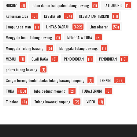
HUKUM'
(1)
Jalan damar kabupaten tulang bawang
(1)
JATI AGUNG
(1)
Kahuripan tuba
(3)
KESEHATAN
(64)
KESEHATAN TERKINI
(11)
Lampung selatan
(1)
LINTAS DAERAH
(622)
Lintasdaerah
(53)
Menggala timur Tulang bawang
(1)
MENGGALA TUBA
(5)
Menggala Tulang bawang
(5)
Menggala Tulang bawang.
(1)
MESUJI
(1)
OLAH RAGA
(3)
PENDIDIDKAN
(1)
PENDIDIKAN
(16)
polres tulang bawang
(1)
Sungai burung dente teladas tulang bawang lampung
(1)
TERKINI
(333)
TUBA
(180)
Tuba gedung meneng
(2)
TUBA.TERKINI
(8)
Tubabar
(4)
Tulang bawang lampung
(2)
VIDEO
(1)