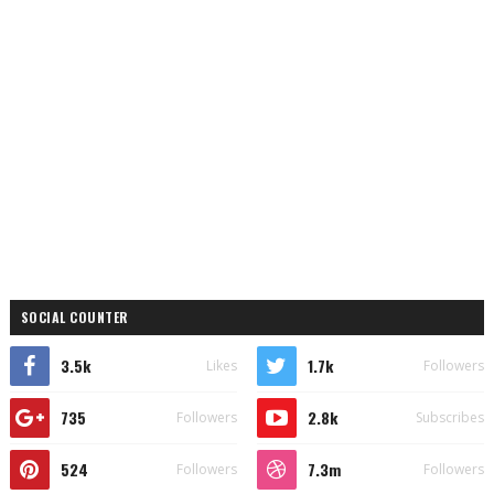
SOCIAL COUNTER
3.5k
1.7k
Likes
Followers
735
2.8k
Followers
Subscribes
524
7.3m
Followers
Followers