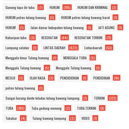
Gunung tapa ilir tuba
(7)
HUKUM
(195)
HUKUM DAN KRIMINAL
(2)
HUKUM polres tulang bawang
(5)
HUKUM polres tulang bawang barat
(1)
HUKUM'
(1)
Jalan damar kabupaten tulang bawang
(1)
JATI AGUNG
(1)
Kahuripan tuba
(3)
KESEHATAN
(64)
KESEHATAN TERKINI
(11)
Lampung selatan
(1)
LINTAS DAERAH
(622)
Lintasdaerah
(53)
Menggala timur Tulang bawang
(1)
MENGGALA TUBA
(5)
Menggala Tulang bawang
(5)
Menggala Tulang bawang.
(1)
MESUJI
(1)
OLAH RAGA
(3)
PENDIDIDKAN
(1)
PENDIDIKAN
(16)
polres tulang bawang
(1)
Sungai burung dente teladas tulang bawang lampung
(1)
TERKINI
(333)
TUBA
(180)
Tuba gedung meneng
(2)
TUBA.TERKINI
(8)
Tubabar
(4)
Tulang bawang lampung
(2)
VIDEO
(1)