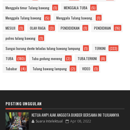
Menggala timur Tulang bawang
(1)
MENGGALA TUBA
(5)
Menggala Tulang bawang
(5)
Menggala Tulang bawang.
(1)
MESUJI
(1)
OLAH RAGA
(3)
PENDIDIDKAN
(1)
PENDIDIKAN
(16)
polres tulang bawang
(1)
Sungai burung dente teladas tulang bawang lampung
(1)
TERKINI
(333)
TUBA
(180)
Tuba gedung meneng
(2)
TUBA.TERKINI
(8)
Tubabar
(4)
Tulang bawang lampung
(2)
VIDEO
(1)
POSTING UNGGULAN
KETUA AWPI AJAK ANGGOTA BUKBER BERSAMA INI TUJUANNYA
Suara Intelektual
Apr 08, 2022