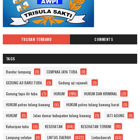
TULISAN TERBARU
COMMENTS
TAGS
Bandar lampung
(1)
CEMPAKA JAYA TUBA
(1)
GEDUNG AJI BARU.TUBA.
(1)
Gedung aji rajawali.
(1)
Gunung tapa ilir tuba
(7)
HUKUM
(195)
HUKUM DAN KRIMINAL
(2)
HUKUM polres tulang bawang
(5)
HUKUM polres tulang bawang barat
(1)
HUKUM'
(1)
Jalan damar kabupaten tulang bawang
(1)
JATI AGUNG
(1)
Kahuripan tuba
(3)
KESEHATAN
(64)
KESEHATAN TERKINI
(11)
Lampung selatan
(1)
LINTAS DAERAH
(622)
Lintasdaerah
(53)