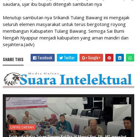
saudara, ujar ibu bupati ditengah sambutan nya
Menutup sambutan nya Srikandi Tulang Bawang ini mengajak
seluruh elemen masyarakat untuk terus bergotong royong
membangun Kabupaten Tulang Bawang. Semoga Sai Bumi
Nengah Nyappur menjadi kabupaten yang aman mandiri dan
sejahtera.(adv)
Facebook
Twitter
Google+
SHARE THIS
LINTAS DAERAH
Salah satu Putra Tulang Bawang Kol.Drs. H.Ahmad Yani, SH,. MT. mengikut