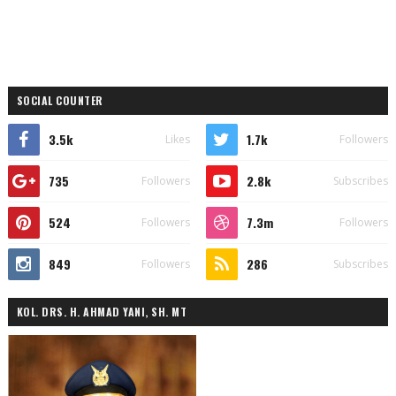
SOCIAL COUNTER
3.5k
1.7k
Likes
Followers
735
2.8k
Followers
Subscribes
524
7.3m
Followers
Followers
849
286
Followers
Subscribes
KOL. DRS. H. AHMAD YANI, SH. MT