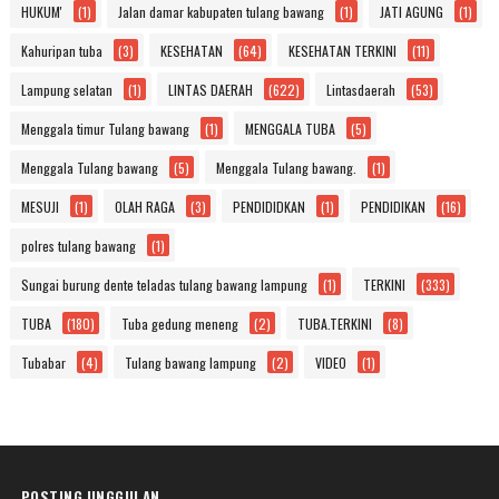
HUKUM'
(1)
Jalan damar kabupaten tulang bawang
(1)
JATI AGUNG
(1)
Kahuripan tuba
(3)
KESEHATAN
(64)
KESEHATAN TERKINI
(11)
Lampung selatan
(1)
LINTAS DAERAH
(622)
Lintasdaerah
(53)
Menggala timur Tulang bawang
(1)
MENGGALA TUBA
(5)
Menggala Tulang bawang
(5)
Menggala Tulang bawang.
(1)
MESUJI
(1)
OLAH RAGA
(3)
PENDIDIDKAN
(1)
PENDIDIKAN
(16)
polres tulang bawang
(1)
Sungai burung dente teladas tulang bawang lampung
(1)
TERKINI
(333)
TUBA
(180)
Tuba gedung meneng
(2)
TUBA.TERKINI
(8)
Tubabar
(4)
Tulang bawang lampung
(2)
VIDEO
(1)
POSTING UNGGULAN