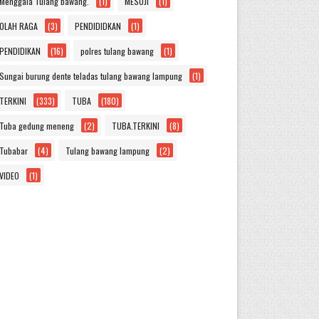
Menggala Tulang bawang.
(1)
MESUJI
(1)
OLAH RAGA
(3)
PENDIDIDKAN
(1)
PENDIDIKAN
(16)
polres tulang bawang
(1)
Sungai burung dente teladas tulang bawang lampung
(1)
TERKINI
(333)
TUBA
(180)
Tuba gedung meneng
(2)
TUBA.TERKINI
(8)
Tubabar
(4)
Tulang bawang lampung
(2)
VIDEO
(1)