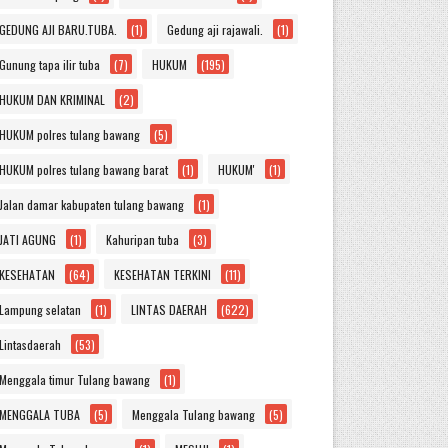
GEDUNG AJI BARU.TUBA.
(1)
Gedung aji rajawali.
(1)
Gunung tapa ilir tuba
(7)
HUKUM
(195)
HUKUM DAN KRIMINAL
(2)
HUKUM polres tulang bawang
(5)
HUKUM polres tulang bawang barat
(1)
HUKUM'
(1)
Jalan damar kabupaten tulang bawang
(1)
JATI AGUNG
(1)
Kahuripan tuba
(3)
KESEHATAN
(64)
KESEHATAN TERKINI
(11)
Lampung selatan
(1)
LINTAS DAERAH
(622)
Lintasdaerah
(53)
Menggala timur Tulang bawang
(1)
MENGGALA TUBA
(5)
Menggala Tulang bawang
(5)