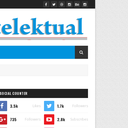
SOCIAL COUNTER
3.5k
1.7k
Likes
Followers
735
2.8k
Followers
Subscribes