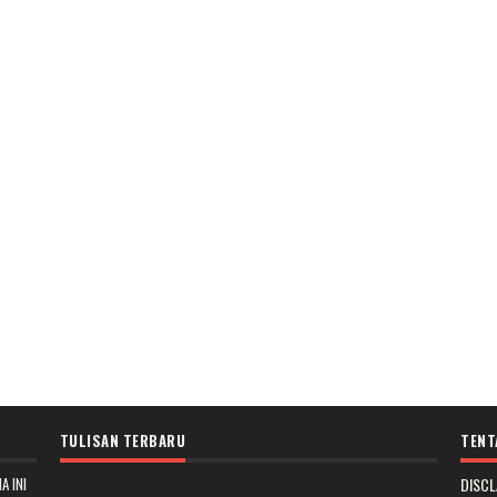
TULISAN TERBARU
TENT
A INI
DISCL