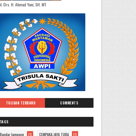
l. Drs. H. Ahmad Yani, SH. MT
TULISAN TERBARU
COMMENTS
TAGS
Bandar lampung
(1)
CEMPAKA JAYA TUBA
(1)