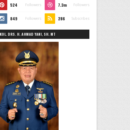
524
7.3m
Followers
Followers
849
286
Followers
Subscribes
KOL. DRS. H. AHMAD YANI, SH. MT