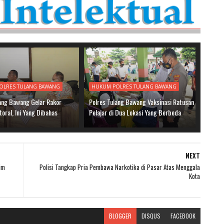
OLRES TULANG BAWANG
HUKUM POLRES TULANG BAWANG
lang Bawang Gelar Rakor
Polres Tulang Bawang Vaksinasi Ratusan
toral, Ini Yang Dibahas
Pelajar di Dua Lokasi Yang Berbeda
NEXT
im
Polisi Tangkap Pria Pembawa Narkotika di Pasar Atas Menggala
Kota
BLOGGER
DISQUS
FACEBOOK