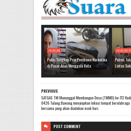
HUKUM
HUKUM P
Polisi Tangkap Pria Pembawa Narkotika
Polres Tu
di Pasar Atas Menggala Kota
Lintas Sek
PREVIOUS
SATGAS TNI Manunggal Membangun Desa (TMMD) ke-112 Kod
0426 Tulang Bawang menyiapkan lokasi tempat berolahraga
bersama yang akan diadakan esok hari.
POST
COMMENT