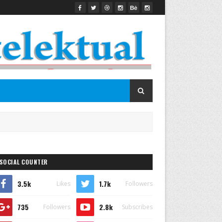
SOCIAL COUNTER
3.5k
1.7k
Likes
Followers
735
2.8k
Followers
Subscribes