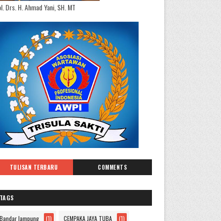
l. Drs. H. Ahmad Yani, SH. MT
TULISAN TERBARU
COMMENTS
TAGS
Bandar lampung
(1)
CEMPAKA JAYA TUBA
(1)