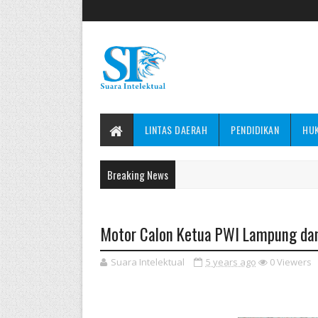
LINTAS DAERAH
PENDIDIKAN
HU
Breaking News
Motor Calon Ketua PWI Lampung dan
Suara Intelektual
5 years ago
0
Viewers