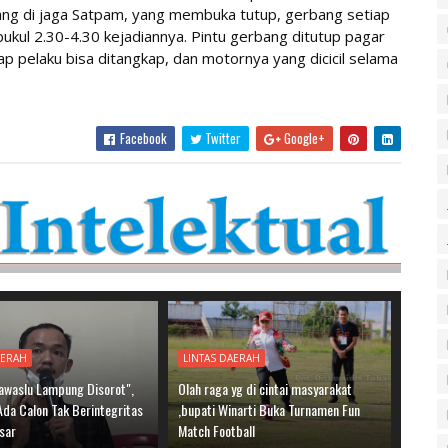
ang di jaga Satpam, yang membuka tutup, gerbang setiap
pukul 2.30-4.30 kejadiannya. Pintu gerbang ditutup pagar
rap pelaku bisa ditangkap, dan motornya yang dicicil selama
Facebook
Twitter
Google+
AERAH
LINTAS DAERAH
Bawaslu Lampung Disorot",
Olah raga yg di cintai masyarakat
 Ada Calon Tak Berintegritas
,bupati Winarti Buka Turnamen Fun
sar
Match Football