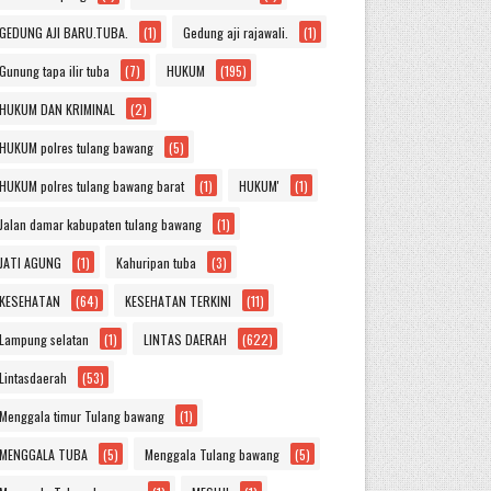
GEDUNG AJI BARU.TUBA.
(1)
Gedung aji rajawali.
(1)
Gunung tapa ilir tuba
(7)
HUKUM
(195)
HUKUM DAN KRIMINAL
(2)
HUKUM polres tulang bawang
(5)
HUKUM polres tulang bawang barat
(1)
HUKUM'
(1)
Jalan damar kabupaten tulang bawang
(1)
JATI AGUNG
(1)
Kahuripan tuba
(3)
KESEHATAN
(64)
KESEHATAN TERKINI
(11)
Lampung selatan
(1)
LINTAS DAERAH
(622)
Lintasdaerah
(53)
Menggala timur Tulang bawang
(1)
MENGGALA TUBA
(5)
Menggala Tulang bawang
(5)