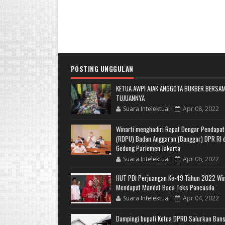
POSTING UNGGULAN
KETUA AWPI AJAK ANGGOTA BUKBER BERSAM
TUJUANNYA
Suara Intelektual
Apr 08, 2022
Winarti menghadiri Rapat Dengar Pendapa
(RDPU) Badan Anggaran (Banggar) DPR RI d
Gedung Parlemen Jakarta
Suara Intelektual
Apr 06, 2022
HUT PDI Perjuangan Ke-49 Tahun 2022 Win
Mendapat Mandat Baca Teks Pancasila
Suara Intelektual
Apr 04, 2022
Dampingi bupati Ketua DPRD Salurkan Ban