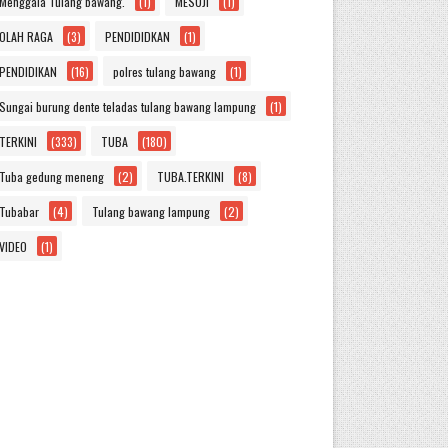
Menggala Tulang bawang.
(1)
MESUJI
(1)
OLAH RAGA
(3)
PENDIDIDKAN
(1)
PENDIDIKAN
(16)
polres tulang bawang
(1)
Sungai burung dente teladas tulang bawang lampung
(1)
TERKINI
(333)
TUBA
(180)
Tuba gedung meneng
(2)
TUBA.TERKINI
(8)
Tubabar
(4)
Tulang bawang lampung
(2)
VIDEO
(1)