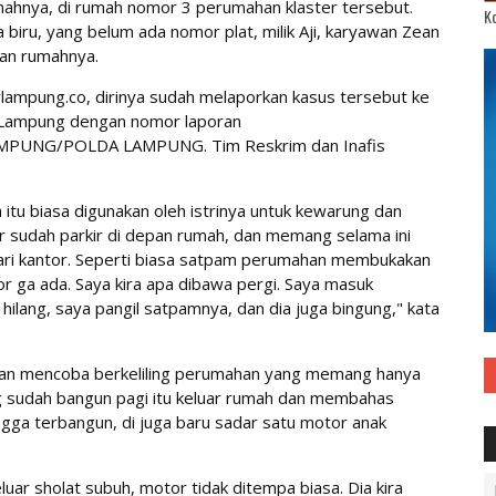
umahnya, di rumah nomor 3 perumahan klaster tersebut.
Ko
biru, yang belum ada nomor plat, milik Aji, karyawan Zean
pan rumahnya.
arlampung.co, dirinya sudah melaporkan kasus tersebut ke
 Lampung dengan nomor laporan
PUNG/POLDA LAMPUNG. Tim Reskrim dan Inafis
itu biasa digunakan oleh istrinya untuk kewarung dan
r sudah parkir di depan rumah, dan memang selama ini
dari kantor. Seperti biasa satpam perumahan membukakan
tor ga ada. Saya kira apa dibawa pergi. Saya masuk
 hilang, saya pangil satpamnya, dan dia juga bingung," kata
ian mencoba berkeliling perumahan yang memang hanya
g sudah bangun pagi itu keluar rumah dan membahas
gga terbangun, di juga baru sadar satu motor anak
uar sholat subuh, motor tidak ditempa biasa. Dia kira