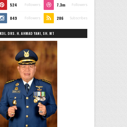
524
7.3m
Followers
Followers
849
286
Followers
Subscribes
KOL. DRS. H. AHMAD YANI, SH. MT