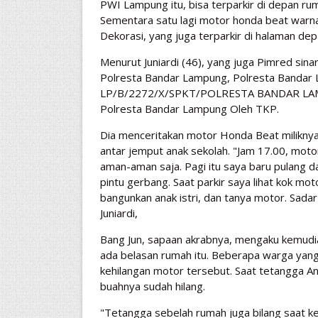
PWI Lampung itu, bisa terparkir di depan r
Sementara satu lagi motor honda beat warna 
Dekorasi, yang juga terparkir di halaman de
Menurut Juniardi (46), yang juga Pimred sin
Polresta Bandar Lampung, Polresta Bandar
LP/B/2272/X/SPKT/POLRESTA BANDAR LAM
Polresta Bandar Lampung Oleh TKP.
Dia menceritakan motor Honda Beat miliknya 
antar jemput anak sekolah. "Jam 17.00, moto
aman-aman saja. Pagi itu saya baru pulang 
pintu gerbang. Saat parkir saya lihat kok mo
bangunkan anak istri, dan tanya motor. Sadar
Juniardi,
Bang Jun, sapaan akrabnya, mengaku kemud
ada belasan rumah itu. Beberapa warga yan
kehilangan motor tersebut. Saat tetangga An
buahnya sudah hilang.
"Tetangga sebelah rumah juga bilang saat kel