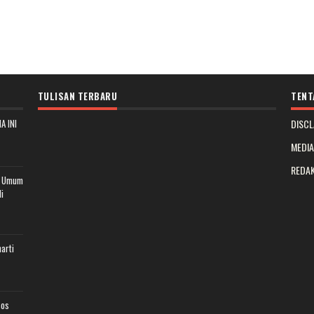
TULISAN TERBARU
TENT
A INI
DISCL
MEDI
REDAK
t Umum
i
arti
sos